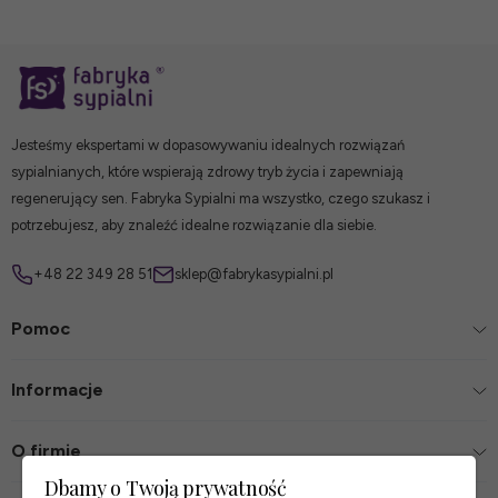
Jesteśmy ekspertami w dopasowywaniu idealnych rozwiązań
sypialnianych, które wspierają zdrowy tryb życia i zapewniają
regenerujący sen. Fabryka Sypialni ma wszystko, czego szukasz i
potrzebujesz, aby znaleźć idealne rozwiązanie dla siebie.
+48 22 349 28 51
sklep@fabrykasypialni.pl
Pomoc
Informacje
O firmie
Dbamy o Twoją prywatność