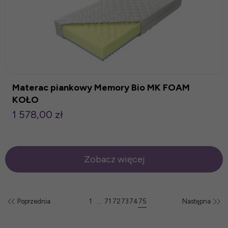
Materac piankowy Memory Bio MK FOAM
KOŁO
1 578,00 zł
Zobacz więcej
Poprzednia
1
...
71
72
73
74
75
Następna