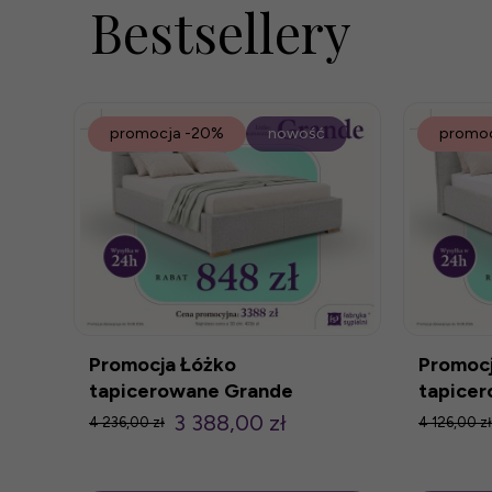
Bestsellery
promocja
-20%
nowość
promo
Promocja Łóżko
Promocj
tapicerowane Grande
tapice
160x200 z poj.
160x200
3 388,00 zł
4 236,00 zł
4 126,00 zł