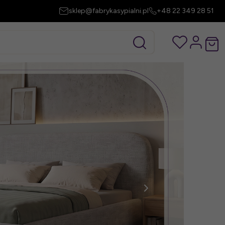
sklep@fabrykasypialni.pl
+48 22 349 28 51