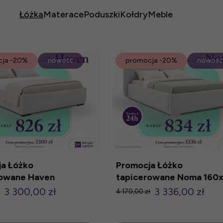
Łóżka
Materace
Poduszki
Kołdry
Meble
cja
-20%
nowość
promocja
-20%
nowość
a Łóżko
Promocja Łóżko
rowane Haven
tapicerowane Noma 160
 z poj.
z pojemnikiem
3 300,00 zł
3 336,00 zł
4 170,00 zł