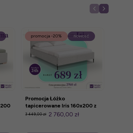
promocja
-20%
nowość
promo
Promoc
tapice
z poje
3 787,00 z
Promocja Łóżko
x200
tapicerowane Iris 160x200 z
pojemnikiem
2 760,00 zł
3 449,00 zł