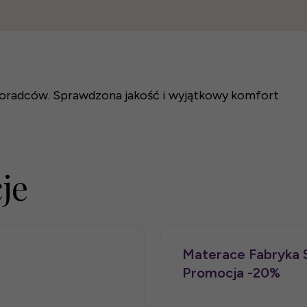
Łóżko tapicerowane L
Łóżko tapicerowane Di
Materac piankowy Sycy
oradców. Sprawdzona jakość i wyjątkowy komfort
2 820 zł
2 707,25 zł
2 000 zł
je
Materace Fabryka S
Promocja -20%