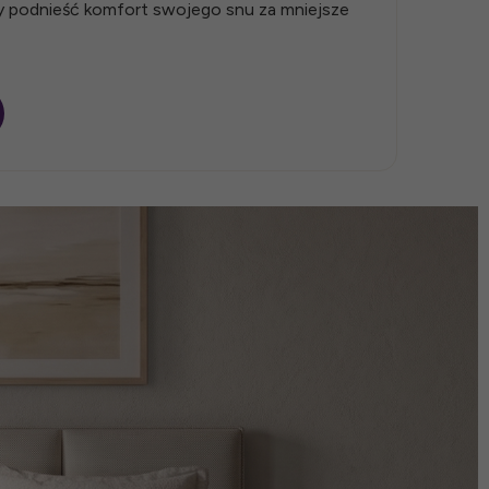
by podnieść komfort swojego snu za mniejsze
Wyb