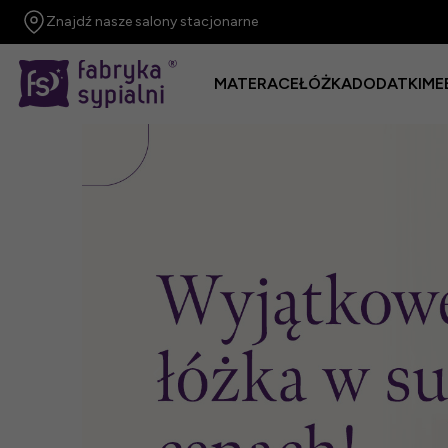
Znajdź nasze salony stacjonarne
MATERACE
ŁÓŻKA
DODATKI
ME