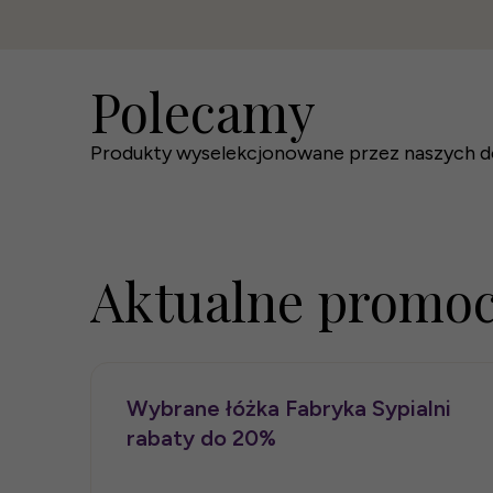
Polecamy
Łóżko tapicerowane Bari
Łóżko tapicerowane Veris
Materac hybrydowy Cool Control
Produkty wyselekcjonowane przez naszych d
2 889 zł
2 559 zł
4 590 zł
Aktualne promoc
Wybrane łóżka Fabryka Sypialni
rabaty do 20%