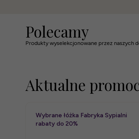
Polecamy
Łóżko tapicerowane Bari
Łóżko tapicerowane Veris
Materac hybrydowy Cool Control
Produkty wyselekcjonowane przez naszych d
2 889 zł
2 559 zł
4 590 zł
Aktualne promoc
Wybrane łóżka Fabryka Sypialni
rabaty do 20%