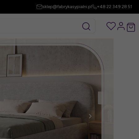
sklep@fabrykasypialni.pl
+48 22 349 28 51