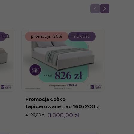
promocja
-20%
nowość
promo
Promoc
tapice
z poje
4 170,00 z
Promocja Łóżko
tapicerowane Leo 160x200 z
pojemnikiem
3 300,00 zł
4 126,00 zł