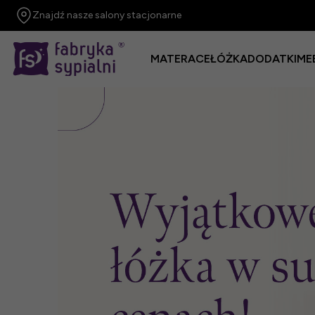
Znajdź nasze salony stacjonarne
MATERACE
ŁÓŻKA
DODATKI
ME