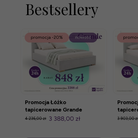
Bestsellery
promocja
-20%
nowość
promo
Promocja Łóżko
Promocj
tapicerowane Grande
tapicer
160x200 z poj.
z pojem
3 388,00 zł
4 236,00 zł
3 903,00 z