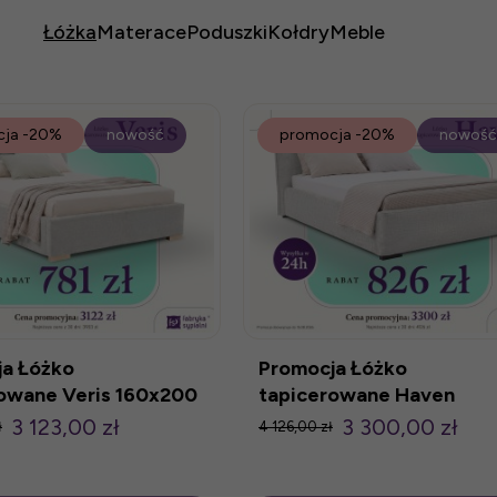
Łóżka
Materace
Poduszki
Kołdry
Meble
cja
-20%
nowość
promocja
-20%
nowość
a Łóżko
Promocja Łóżko
owane Veris 160x200
tapicerowane Haven
nikiem
160x200 z poj.
3 123,00 zł
3 300,00 zł
ł
4 126,00 zł