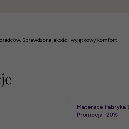
Łóżko tapicerowane L
Łóżko tapicerowane Di
Materac piankowy Sycy
oradców. Sprawdzona jakość i wyjątkowy komfort
2 820 zł
2 707,25 zł
2 000 zł
je
Materace Fabryka S
Promocja -20%