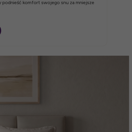
by podnieść komfort swojego snu za mniejsze
Wyb