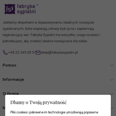
Jesteśmy ekspertami w dopasowywaniu idealnych rozwiązań
sypialnianych, które wspierają zdrowy tryb życia i zapewniają
regenerujący sen. Fabryka Sypialni ma wszystko, czego szukasz i
potrzebujesz, aby znaleźć idealne rozwiązanie dla siebie.
+48 22 349 28 51
sklep@fabrykasypialni.pl
Pomoc
Informacje
O firmie
Dbamy o Twoją prywatność
Nasze sklepy
Pliki cookies i pokrewne im technologie umożliwiają poprawne