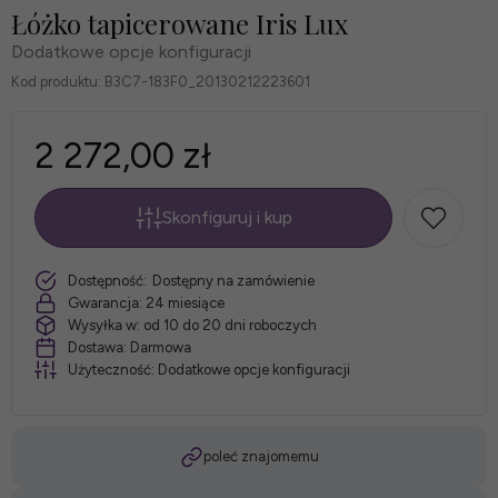
Łóżko tapicerowane Iris Lux
Dodatkowe opcje konfiguracji
Kod produktu:
B3C7-183F0_20130212223601
2 272,00 zł
Skonfiguruj i kup
*
szt.
Dostępność:
Dostępny na zamówienie
Obicie:
Gwarancja:
24 miesiące
Wysyłka w:
od 10 do 20 dni roboczych
Dostawa:
Darmowa
Użyteczność:
Dodatkowe opcje konfiguracji
*
Wymiary:
poleć znajomemu