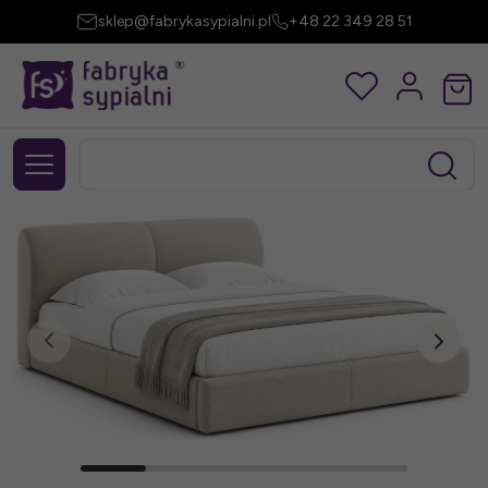
sklep@fabrykasypialni.pl
+48 22 349 28 51