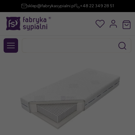
sklep@fabrykasypialni.pl
+48 22 349 28 51