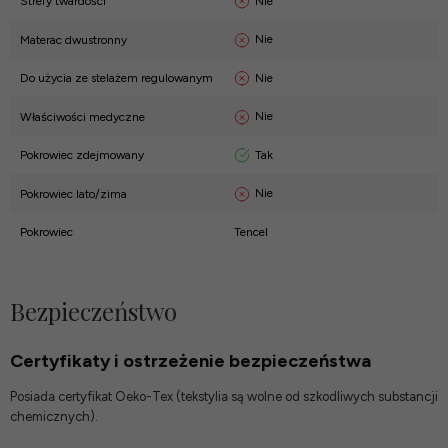
Nie
Strefy twardości
Nie
Materac dwustronny
Nie
Do użycia ze stelażem regulowanym
Nie
Właściwości medyczne
Tak
Pokrowiec zdejmowany
Nie
Pokrowiec lato/zima
Pokrowiec
Tencel
Bezpieczeństwo
Certyfikaty i ostrzeżenie bezpieczeństwa
Posiada certyfikat Oeko-Tex (tekstylia są wolne od szkodliwych substancji
chemicznych).