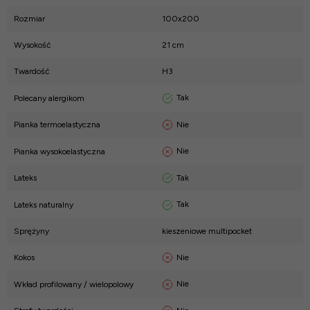
Rozmiar
100x200
Wysokość
21 cm
Twardość
H3
Tak
Polecany alergikom
Nie
Pianka termoelastyczna
Nie
Pianka wysokoelastyczna
Tak
Lateks
Tak
Lateks naturalny
Sprężyny
kieszeniowe multipocket
Nie
Kokos
Nie
Wkład profilowany / wielopolowy