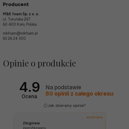
Producent
M&K foam Sp. z o. o.
ul. Toruńska 267
62-600 Koło, Polska
mkfoam@mkfoam.pl
63 26 24 300
Opinie o produkcie
4.9
Na podstawie
80
opinii
z całego okresu
Ocena
Jak zbieramy opinie?
wyróżniona
Zbigniew
zweryfikowano