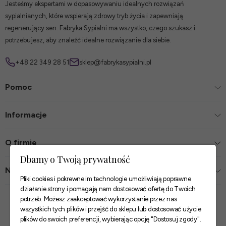
Jesteśmy ekspertami w dopasowywaniu idealnych rozwiązań
sypialnianych, które wspierają zdrowy tryb życia i zapewniają
regenerujący sen. Fabryka Sypialni ma wszystko, czego szukasz i
potrzebujesz, aby znaleźć idealne rozwiązanie dla siebie.
+48 22 349 28 51
sklep@fabrykasypialni.pl
Pomoc
Informacje
O firmie
Dbamy o Twoją prywatność
Nasze sklepy
Pliki cookies i pokrewne im technologie umożliwiają poprawne
działanie strony i pomagają nam dostosować ofertę do Twoich
Zaufane płatności
potrzeb. Możesz zaakceptować wykorzystanie przez nas
wszystkich tych plików i przejść do sklepu lub dostosować użycie
plików do swoich preferencji, wybierając opcję "Dostosuj zgody".