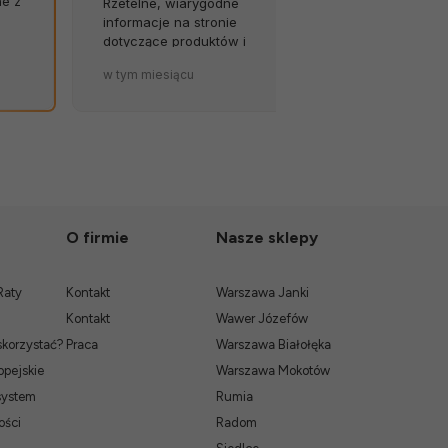
ne z
Rzetelne, wiarygodne
opóźnień, za
informacje na stronie
Byłem w szok
dotyczące produktów i
została tak so
terminów dostaw to wielki
zapakowana.
w tym miesiącu
w tym miesiąc
atut sklepu. 💪🔥
O firmie
Nasze sklepy
Raty
Kontakt
Warszawa Janki
Kontakt
Wawer Józefów
skorzystać?
Praca
Warszawa Białołęka
pejskie
Warszawa Mokotów
system
Rumia
ości
Radom