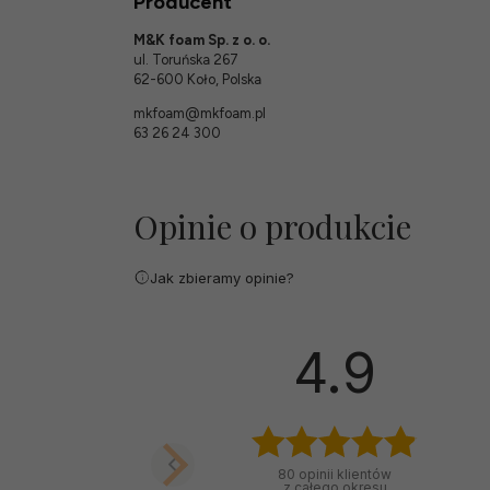
Producent
M&K foam Sp. z o. o.
ul. Toruńska 267
62-600 Koło, Polska
mkfoam@mkfoam.pl
63 26 24 300
Opinie o produkcie
Jak zbieramy opinie?
4.9
80
opinii klientów
z całego okresu