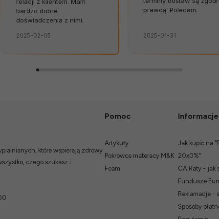
terminy dostaw są zgod
relacji z klientem. Mam
prawdą. Polecam.
bardzo dobre
doświadczenia z nimi.
2025-02-05
2025-01-31
Pomoc
Informacje
Artykuły
Jak kupić na "
ialnianych, które wspierają zdrowy
Pokrowce materacy M&K
20x0%"
wszystko, czego szukasz i
Foam
CA Raty - jak 
Fundusze Euro
Reklamacje - 
00
Sposoby płatn