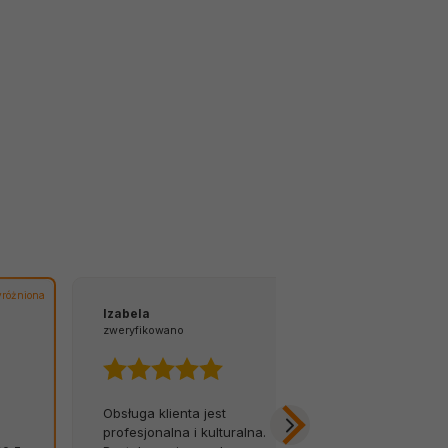
różniona
Izabela
Tomasz
zweryfikowano
zweryfikowano
Obsługa klienta jest
Z łatwością 
profesjonalna i kulturalna.
na infolinię.