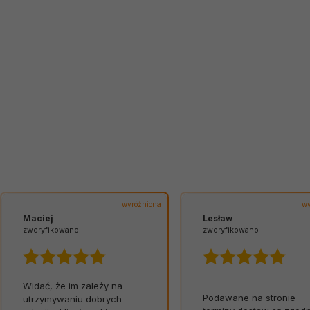
wyróżniona
wy
Maciej
Lesław
zweryfikowano
zweryfikowano
Widać, że im zależy na
Podawane na stronie
utrzymywaniu dobrych