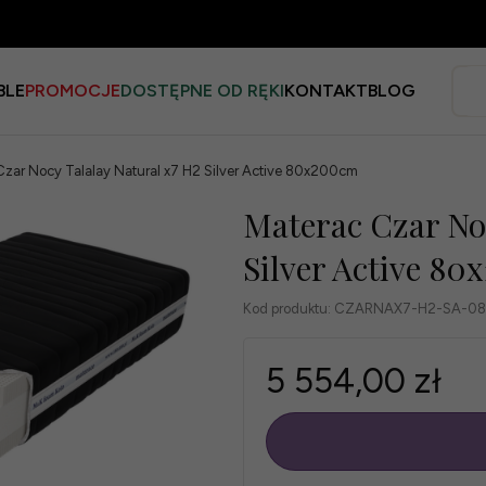
BLE
PROMOCJE
DOSTĘPNE OD RĘKI
KONTAKT
BLOG
Czar Nocy Talalay Natural x7 H2 Silver Active 80x200cm
Materac Czar Noc
Silver Active 8
Kod produktu:
CZARNAX7-H2-SA-0
5 554,00 zł
szt.