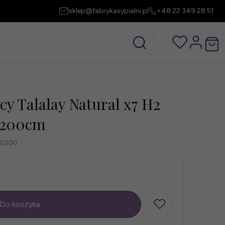
sklep@fabrykasypialni.pl
+48 22 349 28 51
y Talalay Natural x7 H2
0x200cm
80200
Do koszyka