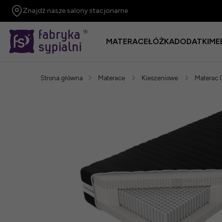
Znajdź nasze salony stacjonarne
MATERACE
ŁÓŻKA
DODATKI
ME
Strona główna
Materace
Kieszeniowe
Materac 