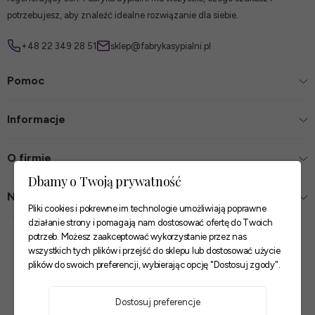
potrzebujesz, aby znaleźć idealne rozwiązanie dla siebie.
+48 22 349 28 51
sklep@fabrykasypialni.pl
Pomoc
Informacje
O firmie
Dbamy o Twoją prywatność
Nasze sklepy
Pliki cookies i pokrewne im technologie umożliwiają poprawne
działanie strony i pomagają nam dostosować ofertę do Twoich
Zaufane płatności
potrzeb. Możesz zaakceptować wykorzystanie przez nas
wszystkich tych plików i przejść do sklepu lub dostosować użycie
plików do swoich preferencji, wybierając opcję "Dostosuj zgody".
Szybkie i pewne dostawy
Dostosuj preferencje