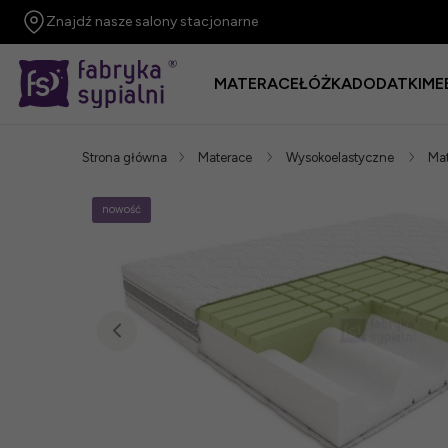
Znajdź nasze salony stacjonarne
MATERACE
ŁÓŻKA
DODATKI
ME
Strona główna
Materace
Wysokoelastyczne
Mat
nowość