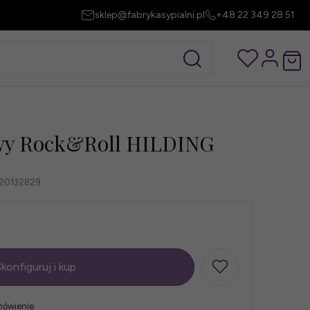
sklep@fabrykasypialni.pl
+48 22 349 28 51
wy Rock&Roll HILDING
20132829
konfiguruj i kup
mówienie