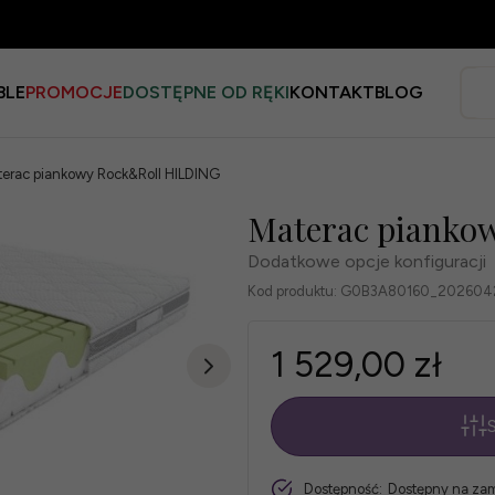
BLE
PROMOCJE
DOSTĘPNE OD RĘKI
KONTAKT
BLOG
erac piankowy Rock&Roll HILDING
Materac pianko
Dodatkowe opcje konfiguracji
Kod produktu:
G0B3A80160_202604
1 529,00 zł
S
*
Rozmiar
szt.
Dostępność:
Dostępny na za
materaca: