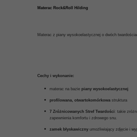
Materac Rock&Roll Hilding
Materac z piany wysokoelastycznej o dwóch twardościa
Cechy i wykonanie:
materac na bazie
piany wysokoelastycznej
profilowana,
otwartokomórkowa
struktura
7 Zróżnicowanych Stref Twardości
: takie zróż
zapewnienia komfortu i zdrowego snu.
zamek błyskawiczny
umożliwiający zdjęcie i w