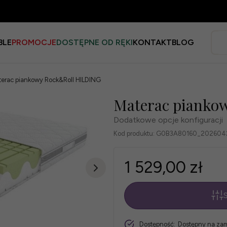
BLE
PROMOCJE
DOSTĘPNE OD RĘKI
KONTAKT
BLOG
erac piankowy Rock&Roll HILDING
Materac pianko
Dodatkowe opcje konfiguracji
Kod produktu:
G0B3A80160_202604
1 529,00 zł
S
*
Rozmiar
szt.
Dostępność:
Dostępny na za
materaca: