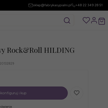
sklep@fabrykasypialni.pl
+48 22 349 28 51
wy Rock&Roll HILDING
20132829
konfiguruj i kup
mówienie