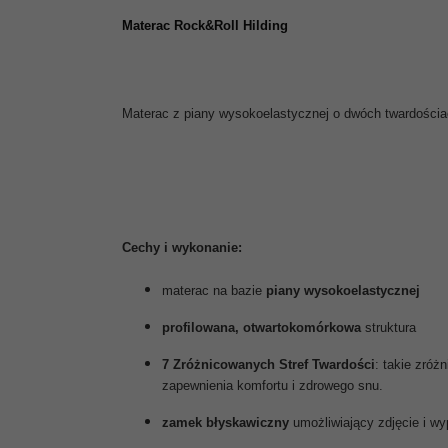
Materac Rock&Roll Hilding
Materac z piany wysokoelastycznej o dwóch twardościa
Cechy i wykonanie:
materac na bazie
piany wysokoelastycznej
profilowana,
otwartokomórkowa
struktura
7 Zróżnicowanych Stref Twardości
: takie zróż
zapewnienia komfortu i zdrowego snu.
zamek błyskawiczny
umożliwiający zdjęcie i w