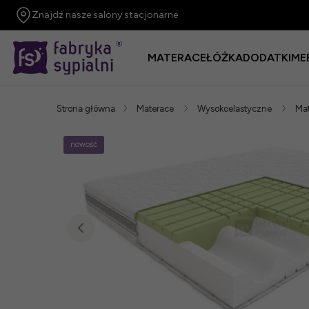
Znajdź nasze salony stacjonarne
MATERACE
ŁÓŻKA
DODATKI
ME
Strona główna
Materace
Wysokoelastyczne
Mat
nowość