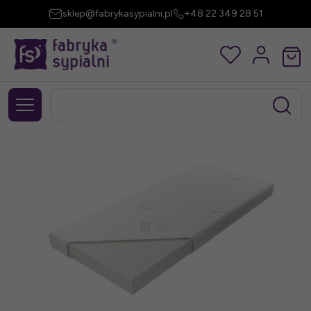
sklep@fabrykasypialni.pl
+48 22 349 28 51