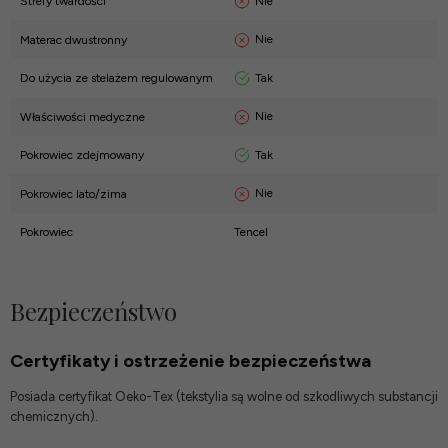
Nie
Strefy twardości
Nie
Materac dwustronny
Tak
Do użycia ze stelażem regulowanym
Nie
Właściwości medyczne
Tak
Pokrowiec zdejmowany
Nie
Pokrowiec lato/zima
Pokrowiec
Tencel
Bezpieczeństwo
Certyfikaty i ostrzeżenie bezpieczeństwa
Posiada certyfikat Oeko-Tex (tekstylia są wolne od szkodliwych substancji
chemicznych).