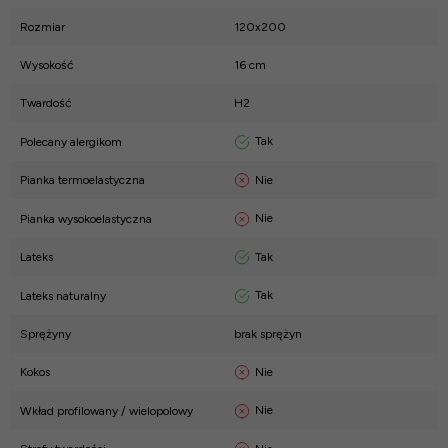
Rozmiar
120x200
Wysokość
16 cm
Twardość
H2
Tak
Polecany alergikom
Nie
Pianka termoelastyczna
Nie
Pianka wysokoelastyczna
Tak
Lateks
Tak
Lateks naturalny
Sprężyny
brak sprężyn
Nie
Kokos
Nie
Wkład profilowany / wielopolowy