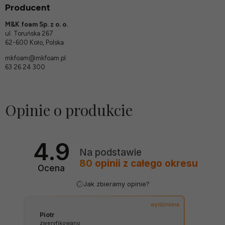
Producent
M&K foam Sp. z o. o.
ul. Toruńska 267
62-600 Koło, Polska
mkfoam@mkfoam.pl
63 26 24 300
Opinie o produkcie
4.9
Na podstawie
80
opinii
z całego okresu
Ocena
Jak zbieramy opinie?
wyróżniona
Piotr
zweryfikowano