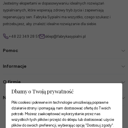
Jesteśmy ekspertami w dopasowywaniu idealnych rozwiązań
sypialnianych, które wspierają zdrowy tryb życia i zapewniają
regenerujący sen. Fabryka Sypialni ma wszystko, czego szukasz i
potrzebujesz, aby znaleźć idealne rozwiązanie dla siebie.
+48 22 349 28 51
sklep@fabrykasypialni.pl
Pomoc
Informacje
O firmie
Dbamy o Twoją prywatność
Nasze sklepy
Pliki cookies i pokrewne im technologie umożliwiają poprawne
działanie strony i pomagają nam dostosować ofertę do Twoich
Zaufane płatności
potrzeb. Możesz zaakceptować wykorzystanie przez nas
wszystkich tych plików i przejść do sklepu lub dostosować użycie
plików do swoich preferencji, wybierając opcję "Dostosuj zgody".