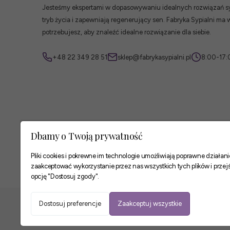
Jesteśmy ekspertami w dopasowywaniu idealnych rozwiązań syp
tryb życia i zapewniają regenerujący sen. Fabryka Sypialni ma 
potrzebujesz, aby znaleźć idealne rozwiązanie dla siebie.
+48 22 349 28 51
sklep@fabrykasypialni.pl
8:00-17:
Dbamy o Twoją prywatność
Pliki cookies i pokrewne im technologie umożliwiają poprawne działa
zaakceptować wykorzystanie przez nas wszystkich tych plików i przejś
opcję "Dostosuj zgody".
Zaufane płatności
Dostosuj preferencje
Zaakceptuj wszystkie
Podsumowanie:
wybierz kolor:
Sklep internetowy Shoper Premium