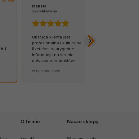
różniona
Izabela
Tomasz
zweryfikowano
zweryfikowano
Obsługa klienta jest
Z łatwością 
profesjonalna i kulturalna.
na infolinię.
ne z
Rzetelne, wiarygodne
opóźnień, za
informacje na stronie
Byłem w szok
dotyczące produktów i
została tak so
terminów dostaw to wielki
zapakowana.
w tym miesiącu
w tym miesiąc
atut sklepu. 💪🔥
O firmie
Nasze sklepy
Raty
Kontakt
Warszawa Janki