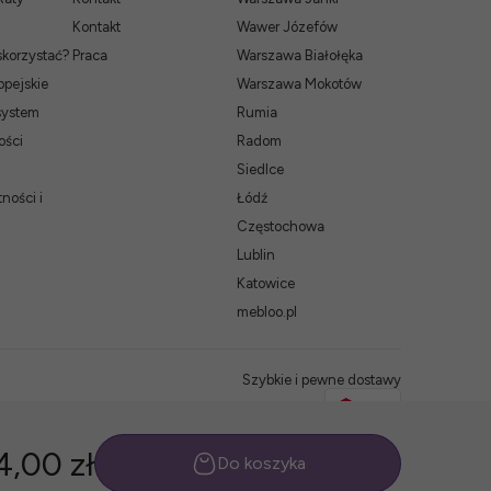
Kontakt
Wawer Józefów
skorzystać?
Praca
Warszawa Białołęka
pejskie
Warszawa Mokotów
system
Rumia
ości
Radom
Siedlce
ności i
Łódź
Częstochowa
Lublin
Katowice
mebloo.pl
Szybkie i pewne dostawy
4,00 zł
Do koszyka