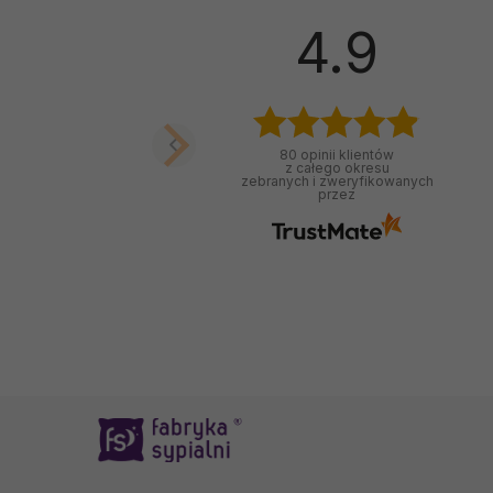
4.9
80
opinii klientów
z całego okresu
zebranych i zweryfikowanych
przez