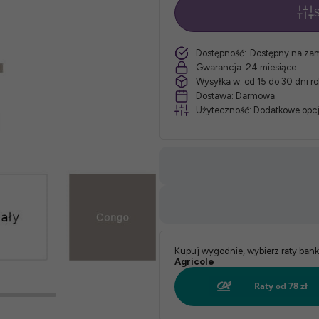
S
*
szt.
Dostępność:
Dostępny na za
wybierz
Gwarancja:
24 miesiące
Wysyłka w:
od 15 do 30 dni r
kolor:
Dostawa:
Darmowa
Użyteczność:
Dodatkowe opcj
Kupuj wygodnie, wybierz raty ban
Agricole