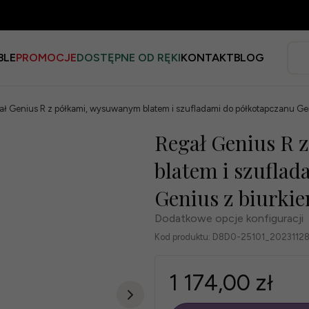
BLE
PROMOCJE
DOSTĘPNE OD RĘKI
KONTAKT
BLOG
ał Genius R z półkami, wysuwanym blatem i szufladami do półkotapczanu Ge
Regał Genius R 
blatem i szufla
Genius z biurki
Dodatkowe opcje konfiguracji
Kod produktu:
D8D0-25101_2023112
1 174,00 zł