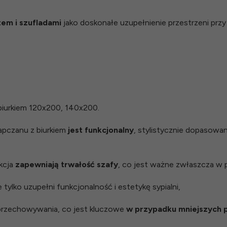
tem i szufladami
jako doskonałe uzupełnienie przestrzeni przy
biurkiem 120x200, 140x200.
apczanu z biurkiem
jest funkcjonalny
, stylistycznie dopasowa
ukcja
zapewniają trwałość szafy
, co jest ważne zwłaszcza w 
 tylko uzupełni funkcjonalność i estetykę sypialni,
 przechowywania, co jest kluczowe
w przypadku mniejszych 