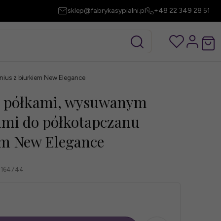
sklep@fabrykasypialni.pl
+48 22 349 28 51
nius z biurkiem New Elegance
z półkami, wysuwanym
dami do półkotapczanu
em New Elegance
8164744