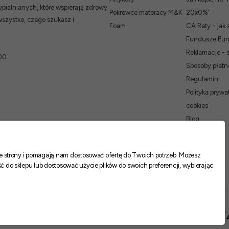
ialnianych, które wspierają zdrowy
Pokrowce materacy M&K
20x0%"
wszystko, czego szukasz i
Foam
CA Raty - jak 
Fundusze Euro
Reklamacje - 
00
Sposoby płatn
Regulamin
Polityka prywat
cookies
Blog
nie strony i pomagają nam dostosować ofertę do Twoich potrzeb. Możesz
ć do sklepu lub dostosować użycie plików do swoich preferencji, wybierając
1 17
Cena z wariantami: