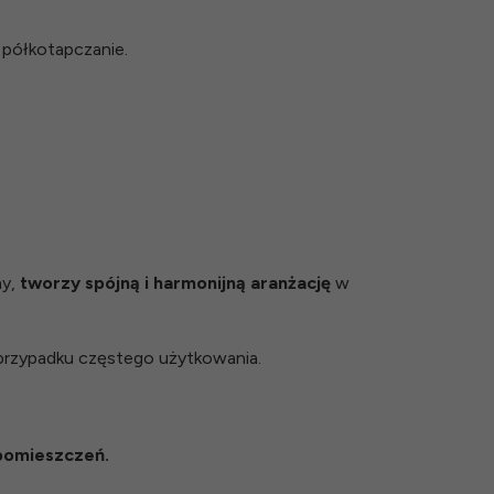
 półkotapczanie.
ny,
tworzy spójną i harmonijną aranżację
w
przypadku częstego użytkowania.
pomieszczeń.