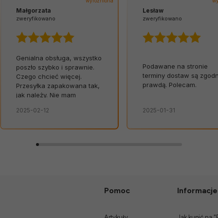
wyróżniona
wy
Małgorzata
Lesław
zweryfikowano
zweryfikowano
Genialna obsługa, wszystko
Podawane na stronie
poszło szybko i sprawnie.
terminy dostaw są zgod
Czego chcieć więcej.
prawdą. Polecam.
Przesyłka zapakowana tak,
jak należy. Nie mam
żadnych uwag. Świetna
2025-02-12
2025-01-31
obsługa. Od razu widać, że
zależy im na kliencie.
Zamówienie dostarczone
na czas, bez zbędnych
nerwów. Sklep bez
zarzutów, produkty dobrej
jakości.
Pomoc
Informacje
Artykuły
Jak kupić na "