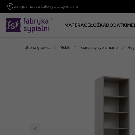
Znajdź nasze salony stacjonarne
MATERACE
ŁÓŻKA
DODATKI
ME
Strona główna
Meble
Komplety sypialniane
Reg