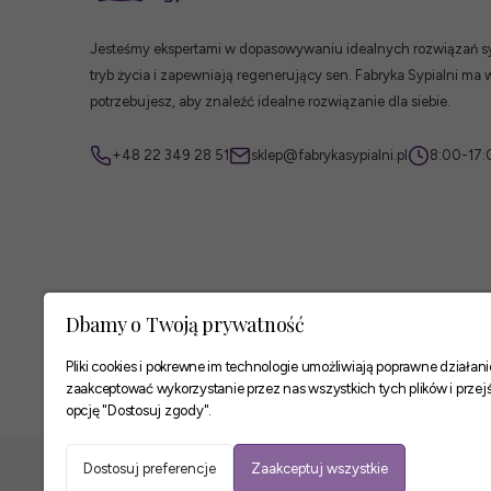
Jesteśmy ekspertami w dopasowywaniu idealnych rozwiązań syp
tryb życia i zapewniają regenerujący sen. Fabryka Sypialni ma 
potrzebujesz, aby znaleźć idealne rozwiązanie dla siebie.
+48 22 349 28 51
sklep@fabrykasypialni.pl
8:00-17:
Dbamy o Twoją prywatność
Pliki cookies i pokrewne im technologie umożliwiają poprawne działa
zaakceptować wykorzystanie przez nas wszystkich tych plików i przejś
opcję "Dostosuj zgody".
Zaufane płatności
Dostosuj preferencje
Zaakceptuj wszystkie