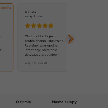
różniona
Izabela
Tomasz
zweryfikowano
zweryfikowano
do
Obsługa klienta jest
Z łatwością 
m
profesjonalna i kulturalna.
na infolinię.
Rzetelne, wiarygodne
opóźnień, za
k.
informacje na stronie
Byłem w szok
dotyczące produktów i
została tak so
terminów dostaw to wielki
zapakowana.
w tym miesiącu
w tym miesiąc
atut sklepu. 💪🔥
O firmie
Nasze sklepy