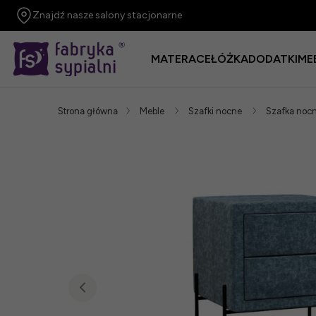
Znajdź nasze salony stacjonarne
MATERACE
ŁÓŻKA
DODATKI
ME
Strona główna
Meble
Szafki nocne
Szafka noc