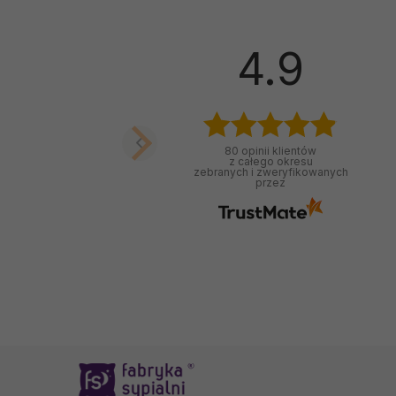
4.9
80
opinii klientów
z całego okresu
zebranych i zweryfikowanych
przez