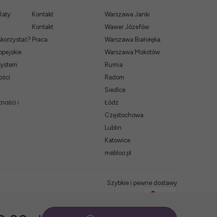
Raty
Kontakt
Warszawa Janki
Kontakt
Wawer Józefów
skorzystać?
Praca
Warszawa Białołęka
pejskie
Warszawa Mokotów
system
Rumia
ości
Radom
Siedlce
ności i
Łódź
Częstochowa
Lublin
Katowice
mebloo.pl
Szybkie i pewne dostawy