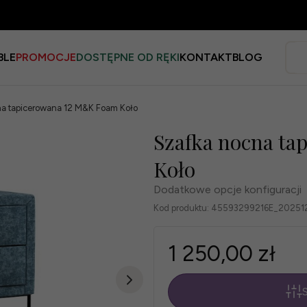
BLE
PROMOCJE
DOSTĘPNE OD RĘKI
KONTAKT
BLOG
na tapicerowana 12 M&K Foam Koło
Szafka nocna t
Koło
Dodatkowe opcje konfiguracji
Kod produktu:
45593299216E_20251
1 250,00 zł
S
*