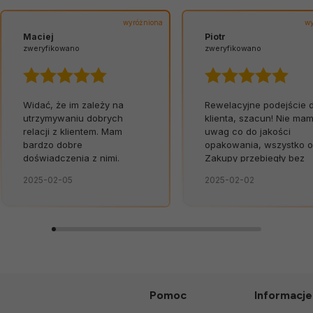
wyróżniona
wy
Maciej
Piotr
zweryfikowano
zweryfikowano
Widać, że im zależy na
Rewelacyjne podejście 
utrzymywaniu dobrych
klienta, szacun! Nie ma
relacji z klientem. Mam
uwag co do jakości
bardzo dobre
opakowania, wszystko o
doświadczenia z nimi.
Zakupy przebiegły bez
zarzutu. Szybko,
2025-02-05
2025-02-02
bezpiecznie, bez
niespodzianek.👍️
Pomoc
Informacje