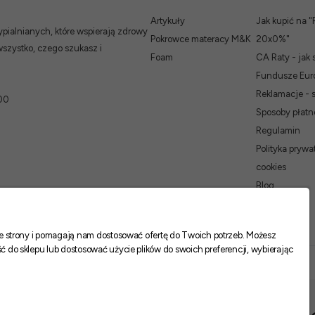
Artykuły
Jak kupić na "
ialnianych, które wspierają zdrowy
Pokrowce materacy M&K
20x0%"
wszystko, czego szukasz i
Foam
CA Raty - jak 
Fundusze Euro
Reklamacje - 
00
Sposoby płatn
Regulamin
Polityka prywat
cookies
Blog
nie strony i pomagają nam dostosować ofertę do Twoich potrzeb. Możesz
ć do sklepu lub dostosować użycie plików do swoich preferencji, wybierając