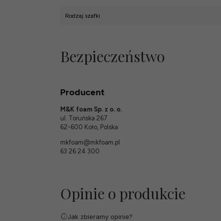
Rodzaj szafki
Bezpieczeństwo
Producent
M&K foam Sp. z o. o.
ul. Toruńska 267
62-600 Koło, Polska
mkfoam@mkfoam.pl
63 26 24 300
Opinie o produkcie
Jak zbieramy opinie?