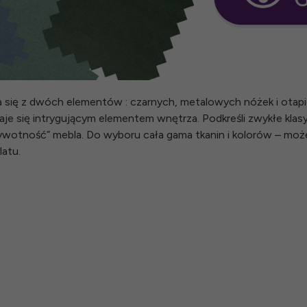
a się z dwóch elementów : czarnych, metalowych nóżek i otapi
je się intrygującym elementem wnętrza. Podkreśli zwykłe klasyc
ywotność” mebla. Do wyboru cała gama tkanin i kolorów – moż
atu.