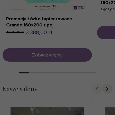
160x2
3 903,00
Promocja Łóżko tapicerowane
Grande 160x200 z poj.
3 388,00 zł
4 236,00 zł
Zobacz więcej
Nasze salony
promocja
promocja
-15%
-20%
nowość
nowość
prom
prom