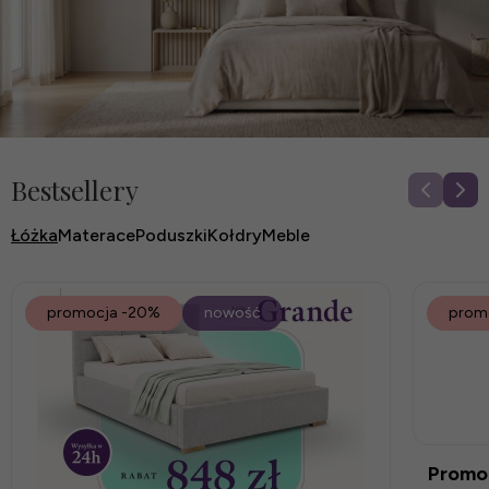
Bestsellery
Łóżka
Materace
Poduszki
Kołdry
Meble
promocja
-20%
nowość
prom
Promoc