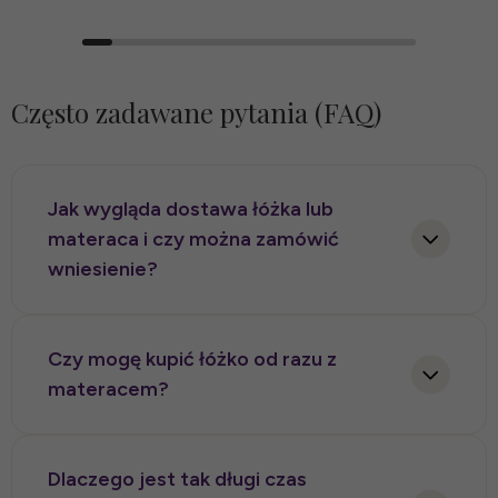
Często zadawane pytania (FAQ)
Jak wygląda dostawa łóżka lub
materaca i czy można zamówić
wniesienie?
Sposób dostawy zależy od rodzaju produktu, jego
gabarytów oraz dostępności. Materace mogą być
Czy mogę kupić łóżko od razu z
wysyłane na płasko lub w formie rolowanej, jeśli
materacem?
dany model na to pozwala. Wszystkie produkty
możemy dostarczyć zarówno z usługą wniesienia,
Tak, możemy zamówić łóżko i materac tak, aby
jak i bez wniesienia – zgodnie z wyborem klienta
tworzyły dopasowany komplet pod względem
Dlaczego jest tak długi czas
podczas składania zamówienia.
rozmiaru, wysokości, konstrukcji oraz komfortu