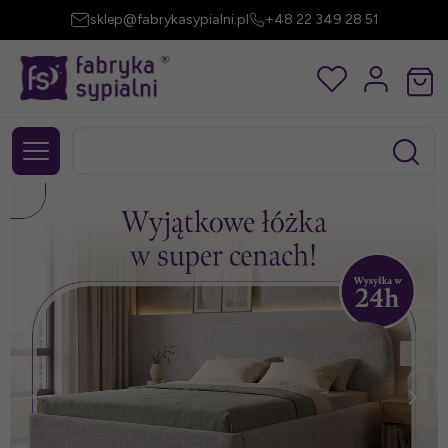
sklep@fabrykasypialni.pl
+48 22 349 28 51