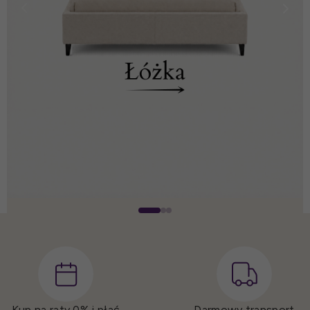
Kup na raty 0%
i płać
Darmowy transport