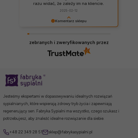
razu widać, że zależy im na kliencie.
Zamówienie dostarczone na czas, bez
2025-02-12
zbędnych nerwów. Sklep bez zarzutów,
produkty dobrej jakości.
Komentarz sklepu
Zadowolenie klientów jest dla nas
najważniejsze! Dziękujemy za pozytywną opinię!
zebranych i zweryfikowanych przez
Jesteśmy ekspertami w dopasowywaniu idealnych rozwiązań
sypialnianych, które wspierają zdrowy tryb życia i zapewniają
regenerujący sen. Fabryka Sypialni ma wszystko, czego szukasz i
potrzebujesz, aby znaleźć idealne rozwiązanie dla siebie.
+48 22 349 28 51
sklep@fabrykasypialni.pl