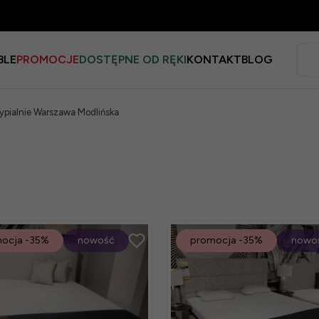
BLE
PROMOCJE
DOSTĘPNE OD RĘKI
KONTAKT
BLOG
Sypialnie Warszawa Modlińska
ocja
-35%
nowość
promocja
-35%
nowo