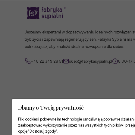
Jesteśmy ekspertami w dopasowywaniu idealnych rozwiązań syp
tryb życia i zapewniają regenerujący sen. Fabryka Sypialni ma 
potrzebujesz, aby znaleźć idealne rozwiązanie dla siebie.
+48 22 349 28 51
sklep@fabrykasypialni.pl
8:00-17:
Dbamy o Twoją prywatność
Pliki cookies i pokrewne im technologie umożliwiają poprawne działa
zaakceptować wykorzystanie przez nas wszystkich tych plików i przejś
opcję "Dostosuj zgody".
Zaufane płatności