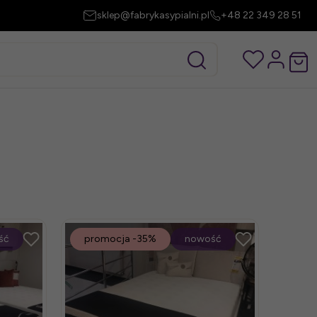
sklep@fabrykasypialni.pl
+48 22 349 28 51
ść
promocja
-35%
nowość