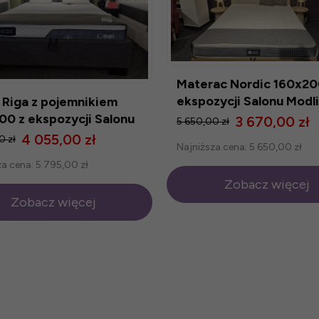
Materac Nordic 160x20
ekspozycji Salonu Modl
 Riga z pojemnikiem
00 z ekspozycji Salonu
3 670,00 zł
5 650,00 zł
ńska
4 055,00 zł
0 zł
Najniższa cena:
5 650,00 zł
za cena:
5 795,00 zł
Zobacz więcej
Zobacz więcej