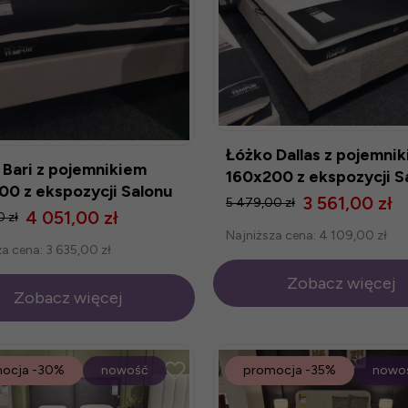
Łóżko Dallas z pojemni
 Bari z pojemnikiem
160x200 z ekspozycji S
00 z ekspozycji Salonu
Modlińska
3 561,00 zł
5 479,00 zł
ńska
4 051,00 zł
0 zł
Najniższa cena:
4 109,00 zł
za cena:
3 635,00 zł
Zobacz więcej
Zobacz więcej
ocja
-30%
nowość
promocja
-35%
nowo