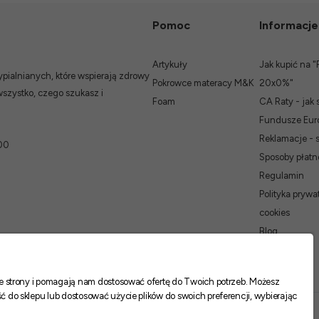
Pomoc
Informacje
Artykuły
Jak kupić na "
ialnianych, które wspierają zdrowy
Pokrowce materacy M&K
20x0%"
wszystko, czego szukasz i
Foam
CA Raty - jak 
Fundusze Euro
Reklamacje - 
00
Sposoby płatn
Regulamin
Polityka prywat
cookies
Blog
nie strony i pomagają nam dostosować ofertę do Twoich potrzeb. Możesz
ć do sklepu lub dostosować użycie plików do swoich preferencji, wybierając