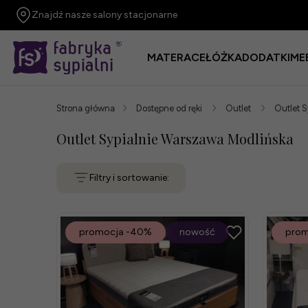
Znajdź nasze salony stacjonarne
MATERACE
ŁÓŻKA
DODATKI
ME
Strona główna
Dostępne od ręki
Outlet
Outlet 
Outlet Sypialnie Warszawa Modlińska
Filtry i sortowanie:
promocja
-40%
nowość
prom