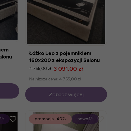
kiem
Łóżko Leo z pojemnikiem
alonu
160x200 z ekspozycji Salonu
Modlińska
3 091,00 zł
4 755,00 zł
Najniższa cena:
4 755,00 zł
Zobacz więcej
ść
promocja
-40%
nowość