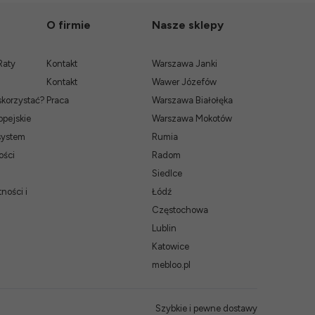
O firmie
Nasze sklepy
Raty
Kontakt
Warszawa Janki
Kontakt
Wawer Józefów
skorzystać?
Praca
Warszawa Białołęka
pejskie
Warszawa Mokotów
system
Rumia
ości
Radom
Siedlce
ności i
Łódź
Częstochowa
Lublin
Katowice
mebloo.pl
Szybkie i pewne dostawy