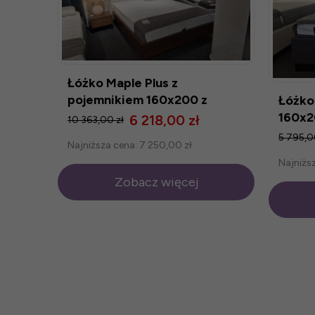
Łóżko Maple Plus z
pojemnikiem 160x200 z
Łóżko
ekspozycji Salonu Modlińska
160x2
6 218,00 zł
10 363,00 zł
Modli
5 795,0
Najniższa cena:
7 250,00 zł
Najniżs
Zobacz więcej