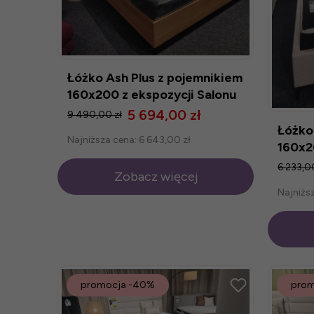
Łóżko Ash Plus z pojemnikiem
160x200 z ekspozycji Salonu
Modlińska
5 694,00 zł
9 490,00 zł
Łóżko
Najniższa cena:
6 643,00 zł
160x2
Modli
6 233,0
Zobacz więcej
Najniżs
promocja
-40%
prom