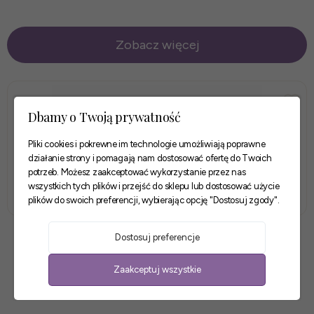
Zobacz więcej
Dbamy o Twoją prywatność
Pliki cookies i pokrewne im technologie umożliwiają poprawne
działanie strony i pomagają nam dostosować ofertę do Twoich
potrzeb. Możesz zaakceptować wykorzystanie przez nas
wszystkich tych plików i przejść do sklepu lub dostosować użycie
plików do swoich preferencji, wybierając opcję "Dostosuj zgody".
TULSA DĄB GRANDSON Komoda RTV mała
Dostosuj preferencje
1 049,00 zł
Zaakceptuj wszystkie