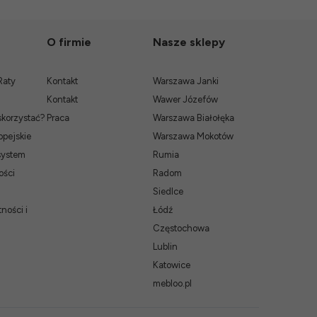
O firmie
Nasze sklepy
Raty
Kontakt
Warszawa Janki
Kontakt
Wawer Józefów
skorzystać?
Praca
Warszawa Białołęka
pejskie
Warszawa Mokotów
system
Rumia
ości
Radom
Siedlce
ności i
Łódź
Częstochowa
Lublin
Katowice
mebloo.pl