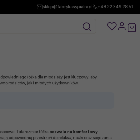
sklep@fabrykasypialni.pl
+48 22 349 28 51
odpowiedniego łóżka dla młodzieży jest kluczowy, aby
ówno rodziców, jak i młodych użytkowników.
osobowe. Taki rozmiar łóżka
pozwala na komfortowy
ają odpowiednią przestrzeń do relaksu, nauki oraz spędzania