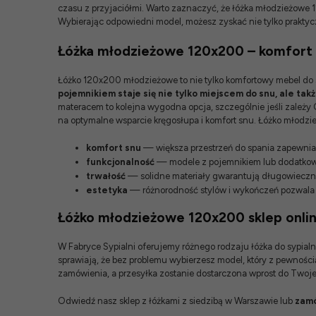
czasu z przyjaciółmi. Warto zaznaczyć, że łóżka młodzieżowe
Wybierając odpowiedni model, możesz zyskać nie tylko praktycz
Łóżka młodzieżowe 120x200 – komfort i
Łóżko 120x200 młodzieżowe to nie tylko komfortowy mebel do s
pojemnikiem staje się nie tylko miejscem do snu, ale t
materacem to kolejna wygodna opcja, szczególnie jeśli zależy
na optymalne wsparcie kręgosłupa i komfort snu. Łóżko młodzi
komfort snu
— większa przestrzeń do spania zapewni
funkcjonalność
— modele z pojemnikiem lub dodatkowy
trwałość
— solidne materiały gwarantują długowieczn
estetyka
— różnorodność stylów i wykończeń pozwala
Łóżko młodzieżowe 120x200 sklep onl
W Fabryce Sypialni oferujemy różnego rodzaju
łóżka do sypialn
sprawiają, że bez problemu wybierzesz model, który z pewnośc
zamówienia, a przesyłka zostanie dostarczona wprost do Two
Odwiedź nasz
sklep z łóżkami z siedzibą w Warszawie
lub
zamó