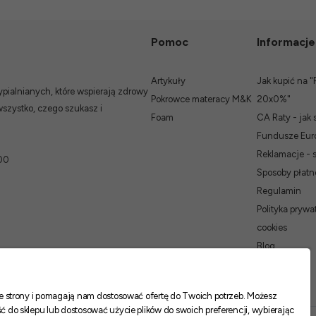
Pomoc
Informacje
Artykuły
Jak kupić na "
ialnianych, które wspierają zdrowy
Pokrowce materacy M&K
20x0%"
wszystko, czego szukasz i
Foam
CA Raty - jak 
Fundusze Euro
Reklamacje - 
00
Sposoby płatn
Regulamin
Polityka prywat
cookies
Blog
nie strony i pomagają nam dostosować ofertę do Twoich potrzeb. Możesz
ć do sklepu lub dostosować użycie plików do swoich preferencji, wybierając