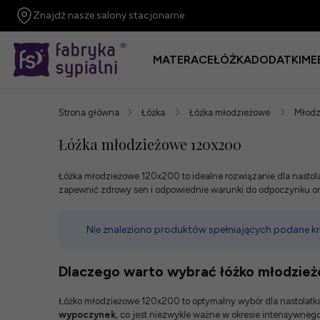
Znajdź nasze salony stacjonarne
MATERACE
ŁÓŻKA
DODATKI
ME
Strona główna
Łóżka
Łóżka młodzieżowe
Młodz
Łóżka młodzieżowe 120x200
Łóżka młodzieżowe 120x200 to idealne rozwiązanie dla nastola
zapewnić zdrowy sen i odpowiednie warunki do odpoczynku ora
Nie znaleziono produktów spełniających podane kry
Dlaczego warto wybrać łóżko młodzie
Łóżko młodzieżowe 120x200 to optymalny wybór dla nastolatka, 
wypoczynek
, co jest niezwykle ważne w okresie intensywneg