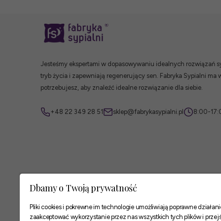
Jesteśmy ekspertami w dopasowywaniu idealnych rozwiązań syp
tryb życia i zapewniają regenerujący sen. Fabryka Sypialni ma 
potrzebujesz, aby znaleźć idealne rozwiązanie dla siebie.
+48 22 349 28 51
sklep@fabrykasypialni.pl
8:00-17:
Dbamy o Twoją prywatność
Pliki cookies i pokrewne im technologie umożliwiają poprawne działa
zaakceptować wykorzystanie przez nas wszystkich tych plików i przejś