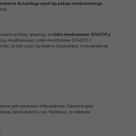
sowanie do każdego wystroju pokoju młodzieżowego
.
trza.
owane szuflady sprawiają, że
łóżko młodzieżowe 120x200 z
 pokoju młodzieżowym. Łóżko młodzieżowe 120x200 z
ść, że obie części są idealnie dopasowane, co przekłada się
ieżowe jednoosobowe
i
łóżka piętrowe
. Dokładne opisy
netową, zaoszczędzisz czas. Wystarczy, że dokonasz
i
.