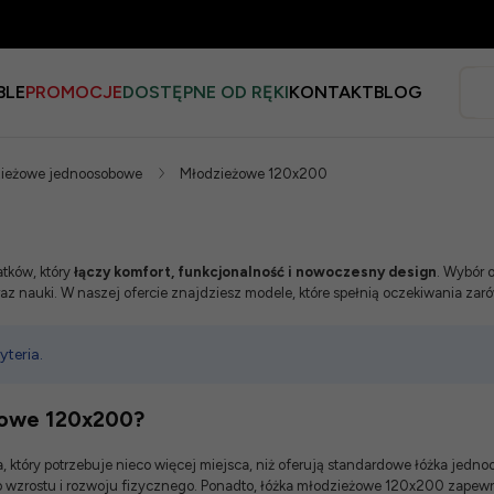
BLE
PROMOCJE
DOSTĘPNE OD RĘKI
KONTAKT
BLOG
ieżowe jednoosobowe
Młodzieżowe 120x200
tków, który
łączy komfort, funkcjonalność i nowoczesny design
. Wybór 
z nauki. W naszej ofercie znajdziesz modele, które spełnią oczekiwania zar
teria.
żowe 120x200?
który potrzebuje nieco więcej miejsca, niż oferują standardowe łóżka jedno
o wzrostu i rozwoju fizycznego. Ponadto, łóżka młodzieżowe 120x200 zapewni