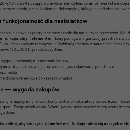
 120x200 charakteryzują się uniwersalnym stylem, co
umożliwia łatwe dopa
ne rozwiązanie, ale także element dekoracyjny, który podkreśli charakter wnę
 funkcjonalność dla nastolatków
pania, ale również praktyczne rozwiązanie dla mniejszych przestrzeni. Wbud
akże funkcjonalnym elementem
, który pomaga w organizacji przestrzeni w
 Ci na kompleksowym rozwiązaniu. Wybierając zestaw z materacem, masz pewno
eżowe 120 x 200 to przede wszystkim:
a wygodę i swobodę ruchów podczas snu;
mi szufladami pozwalają na lepsze zagospodarowanie przestrzeni;
ość mebla;
 na dopasowanie łóżka do każdego wnętrza.
ine — wygoda zakupów
i
w tym między innymi łóżka kontynentalne,
łóżka młodzieżowe
,
łóżka młodz
ią spełni Twoje oczekiwania. Dokonując zakupów poprzez naszą stronę inter
jego domu.
w online, aby cieszyć się komfortem i funkcjonalnością naszych mebl