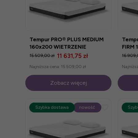
Tempur PRO® PLUS MEDIUM
Temp
160x200 WIETRZENIE
FIRM 
MAGAZYNU
MAGA
11 631,75 zł
15 509,00 zł
16 909,
Najniższa cena:
15 509,00 zł
Najniżs
Zobacz więcej
promocja
Szybka dostawa
-25%
nowość
prom
Szyb