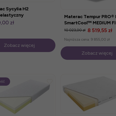
ac Sycylia H2
elastyczny
Materac Tempur PRO®
,00 zł
SmartCool™ MEDIUM F
8 519,55 zł
10 023,00 zł
Najniższa cena:
9 855,00 zł
Zobacz więcej
Zobacz więcej
ość