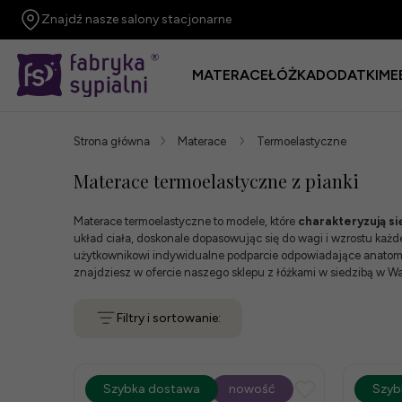
Znajdź nasze salony stacjonarne
MATERACE
ŁÓŻKA
DODATKI
ME
Strona główna
Materace
Termoelastyczne
Materace termoelastyczne z pianki
Materace termoelastyczne to modele, które
charakteryzują s
układ ciała, doskonale dopasowując się do wagi i wzrostu każ
użytkownikowi indywidualne podparcie odpowiadające anatomicz
znajdziesz w ofercie naszego
sklepu z łóżkami w siedzibą w W
Filtry i sortowanie:
promocja
Szybka dostawa
-15%
nowość
prom
Szyb