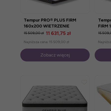
Tempur PRO® PLUS FIRM
Temp
160x200 WIETRZENIE
FIRM 
MAGAZYNU
MAGA
11 631,75 zł
15 509,00 zł
15 509,
Najniższa cena:
15 509,00 zł
Najniżs
Zobacz więcej