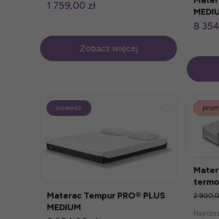
1 759,00 zł
MEDI
8 354
Zobacz więcej
nowość
prom
Mater
termo
Materac Tempur PRO® PLUS
2 900,0
MEDIUM
Najniżs