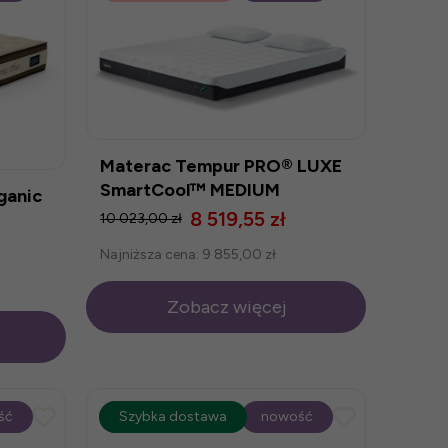
Materac Tempur PRO® LUXE
SmartCool™ MEDIUM
ganic
8 519,55 zł
10 023,00 zł
Najniższa cena:
9 855,00 zł
Zobacz więcej
ść
promocja
Szybka dostawa
-25%
nowość