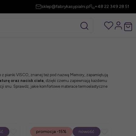
sklep@fabrykasypialni.pl
+48 22 349 28 51
 z pianki VISCO, znanej też pod nazwą Memory, zapamiętują
turę oraz nacisk ciała
, dzięki czemu zapewniają każdemu
cji snu. Sprawdź, jakie komfortowe materace termoelastyczne
ść
promocja
-15%
nowość