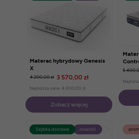
Mater
Materac hybrydowy Genesis
Contr
X
5 400,0
3 570,00 zł
4 200,00 zł
Najniżs
Najniższa cena:
4 200,00 zł
Zobacz więcej
promocja
Szybka dostawa
-25%
nowość
prom