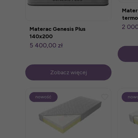
Mater
termo
2 000
Materac Genesis Plus
140x200
5 400,00 zł
Zobacz więcej
nowość
now