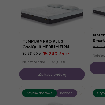
Mater
Smart
TEMPUR® PRO PLUS
CoolQuilt MEDIUM FIRM
10 022,
160x200 WIETRZENIE
15 240,75 zł
20 321,00 zł
Najniżs
MAGAZYNÓW
Najniższa cena:
20 321,00 zł
Zobacz więcej
promocja
Szybka dostawa
-25%
nowość
prom
Szyb