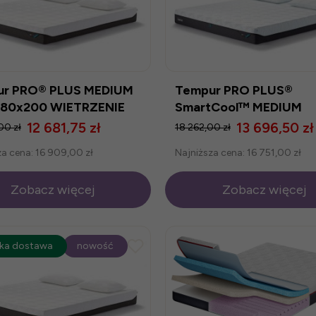
ur PRO® PLUS MEDIUM
Tempur PRO PLUS®
180x200 WIETRZENIE
SmartCool™ MEDIUM
ZYNU
180x200 WIETRZENIE
12 681,75 zł
13 696,50 zł
00 zł
18 262,00 zł
MAGAZYNU
za cena:
16 909,00 zł
Najniższa cena:
16 751,00 zł
Zobacz więcej
Zobacz więcej
ocja
ka dostawa
-25%
nowość