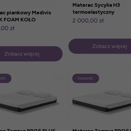
Materac Sycylia H3
termoelastyczny
ac piankowy Medivis
MK FOAM KOŁO
2 000,00 zł
,00 zł
Zobacz więcej
Zobacz więcej
ość
nowość
ac Tempur PRO® PLUS
Materac Tempur PRO®