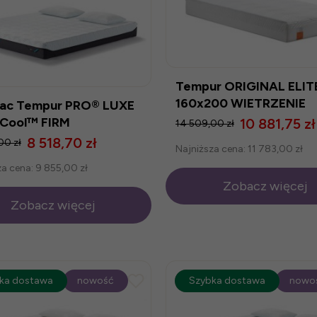
Tempur ORIGINAL ELIT
160x200 WIETRZENIE
ac Tempur PRO® LUXE
MAGAZYNU
Cool™ FIRM
10 881,75 zł
14 509,00 zł
8 518,70 zł
00 zł
Najniższa cena:
11 783,00 zł
za cena:
9 855,00 zł
Zobacz więcej
Zobacz więcej
ocja
ka dostawa
-25%
nowość
promocja
Szybka dostawa
-25%
nowo