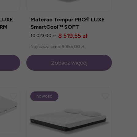
 LUXE
Materac Tempur PRO® LUXE
IRM
SmartCool™ SOFT
8 519,55 zł
10 023,00 zł
Najniższa cena:
9 855,00 zł
Zobacz więcej
nowość