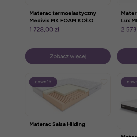
Materac termoelastyczny
Mater
Medivis MK FOAM KOŁO
Lux 
1 728,00 zł
2 573
Zobacz więcej
nowość
now
Materac Salsa Hilding
Mater