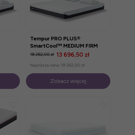
Tempur PRO PLUS®
SmartCool™ MEDIUM FIRM
180x200 WIETRZENE
13 696,50 zł
18 262,00 zł
MAGAZYNU
Najniższa cena:
18 262,00 zł
Zobacz więcej