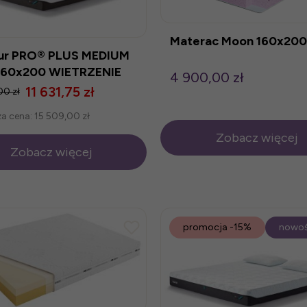
Materac Moon 160x200
ur PRO® PLUS MEDIUM
160x200 WIETRZENIE
4 900,00 zł
ZYNU
11 631,75 zł
00 zł
za cena:
15 509,00 zł
Zobacz więcej
Zobacz więcej
promocja
-15%
nowo