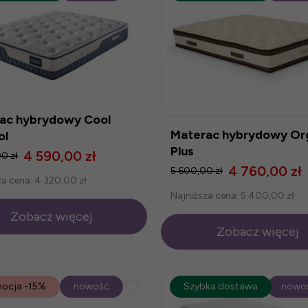
ac hybrydowy Cool
Materac hybrydowy Or
ol
Plus
4 590,00 zł
0 zł
4 760,00 zł
5 600,00 zł
za cena:
4 320,00 zł
Najniższa cena:
5 400,00 zł
Zobacz więcej
Zobacz więcej
ocja
-15%
nowość
promocja
Szybka dostawa
-25%
nowo