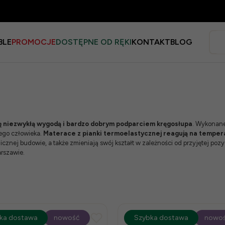
BLE
PROMOCJE
DOSTĘPNE OD RĘKI
KONTAKT
BLOG
ię niezwykłą wygodą i bardzo dobrym podparciem kręgosłupa
. Wykonane
dego człowieka.
Materace z pianki termoelastycznej reagują na tempera
nej budowie, a także zmieniają swój kształt w zależności od przyjętej pozy
arszawie
.
ocja
ka dostawa
-15%
nowość
promocja
Szybka dostawa
-15%
nowo