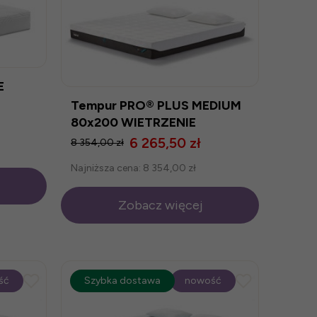
E
Tempur PRO® PLUS MEDIUM
80x200 WIETRZENIE
MAGAZYNU
6 265,50 zł
8 354,00 zł
Najniższa cena:
8 354,00 zł
Zobacz więcej
ść
promocja
Szybka dostawa
-25%
nowość