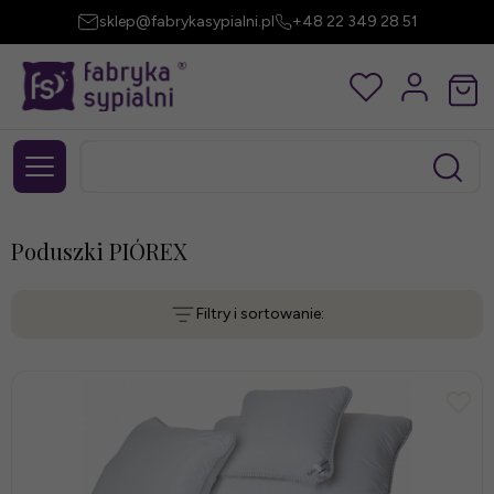
sklep@fabrykasypialni.pl
+48 22 349 28 51
Poduszki PIÓREX
Filtry i sortowanie: