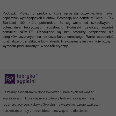
Poduszki Pi
ó
rex to produkty, kt
ó
re sprostają oczekiwaniom nawet
najbardziej wymagających klient
ó
w. Posiadają
one certyfikat Oeko
—
Tex
Standard 100, kt
ó
re potwierdza, że są wolne od szkodliwych i
potencjalnie toksycznych substancji. Poduszki uzyskał
y r
ó
wnież
certyfikat NOMITE. Oznaczane są nim produkty bezpieczne dla
alergik
ó
w uczulonych na roztocza kurzu domowego. Warto wspomnieć
tutaj także o certyfikacie Downafresh. Przyznawany jest on higienicznym
wyrobom produkowanym w spos
ó
b etyczny.
Jesteśmy ekspertami w dopasowywaniu idealnych rozwiązań
sypialnianych, które wspierają zdrowy tryb życia i zapewniają
regenerujący sen. Fabryka Sypialni ma wszystko, czego szukasz i
potrzebujesz, aby znaleźć idealne rozwiązanie dla siebie.