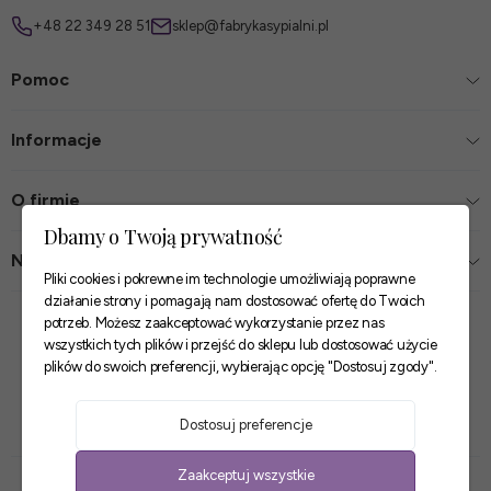
+48 22 349 28 51
sklep@fabrykasypialni.pl
Pomoc
Informacje
O firmie
Dbamy o Twoją prywatność
Nasze sklepy
Pliki cookies i pokrewne im technologie umożliwiają poprawne
działanie strony i pomagają nam dostosować ofertę do Twoich
Zaufane płatności
potrzeb. Możesz zaakceptować wykorzystanie przez nas
wszystkich tych plików i przejść do sklepu lub dostosować użycie
plików do swoich preferencji, wybierając opcję "Dostosuj zgody".
Szybkie i pewne dostawy
Dostosuj preferencje
Zaakceptuj wszystkie