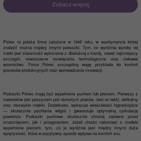
Zobacz więcej
Pi
ó
rex to polska firma założona w 1945 roku, w asortymencie kt
ó
rej
znaleźć można między innymi poduszki. Tym, co wyróżnia wyroby tej
marki jest staranność wykonania z dbałością o każdy, nawet najmniejszy
szczegół, nowoczesne rozwiązania technologiczne oraz ciekawe
wzornictwo. Firma Pi
ó
rex szczeg
ó
lną wagę przykłada do kontroli
proces
ó
w produkcyjnych oraz wprowadzania innowacji.
Poduszki Pi
ó
rex mog
ą być wypełnione puchem lub pierzem. Pierwszy z
materiałów jest poszyciem pi
ó
r dorosłych ptak
ó
w. Jest on lekki, delikatny
oraz niezwykle miękki. Dodatkowo, wykazuje właściwości higroskopijne
—
skutecznie pochłania wilgoć i gwarantuje optymalną cyrkulację
powietrza. Poduszki puchowe skutecznie chronią zar
ó
wno przed
zmarznięciem, jak i przegrzaniem. Jeżeli chodzi natomiast o modele
wypełnione pierzem, tym, co je wyróżnia jest między innymi duża
sprężystość, kt
ó
ra w pozytywny spos
ó
b wpływa na komfort snu.