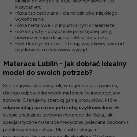
idealne do wnętrz w stylu skandynawskim lub
klasycznym;
łóżka tapicerowane
- dla miłośników miękkiego
wykończenia;
łóżka metalowe
- o industrialnym charakterze;
łóżka z płyty
- połączenie przystępnej ceny,
nowoczesnego designu i lekkiej konstrukcji;
łóżka kontynentalne
- oferują wyjątkowy komfort
użytkowania i efektowny wygląd.
Materace Lublin - jak dobrać idealny
model do swoich potrzeb?
Sen odgrywa kluczową rolę w regeneracji organizmu,
dlatego odpowiedni wybór materaca to inwestycja w
zdrowie. Oferujemy szeroką gamę produktów, które
odpowiadają na różne potrzeby użytkowników
. W
sklepie znajdziesz zarówno
materace do łóżka
, jak i
specjalistyczne
materace medyczne
, polecane osobom z
problemami kręgosłupa. Dla osób z alergiami
przygotowaliśmy
materace dla alergików
. W ofercie