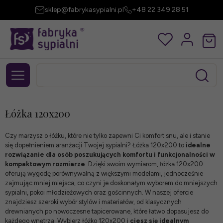
sklep@fabrykasypialni.pl
+48 22 349 28 51
Łóżka 120x200
Czy marzysz o łóżku, które nie tylko zapewni Ci komfort snu, ale i stanie
się dopełnieniem aranżacji Twojej sypialni? Łóżka 120x200 to
idealne
rozwiązanie dla osób poszukujących komfortu i funkcjonalności w
kompaktowym rozmiarze
. Dzięki swoim wymiarom, łóżka 120x200
oferują wygodę porównywalną z większymi modelami, jednocześnie
zajmując mniej miejsca, co czyni je doskonałym wyborem do mniejszych
sypialni, pokoi młodzieżowych oraz gościnnych. W naszej ofercie
znajdziesz szeroki wybór stylów i materiałów, od klasycznych
drewnianych po nowoczesne tapicerowane, które łatwo dopasujesz do
każdego wnętrza. Wybierz łóżko 120x200 i
ciesz się idealnym