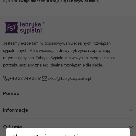
Sypialni
Twoje marzenia stają się rzeczywistością
!
Jesteśmy ekspertami w dopasowywaniu idealnych rozwiązań
sypialnianych, które wspierają zdrowy tryb życia i zapewniają
regenerujący sen. Fabryka Sypialni ma wszystko, czego szukasz i
potrzebujesz, aby znaleźć idealne rozwiązanie dla siebie.
+48 22 349 28 51
sklep@fabrykasypialni.pl
Pomoc
Informacje
O firmie