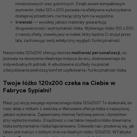
młodzieżowych oraz gościnnych. Dzięki swoim kompaktowym
wymiarom, łóżko 120 x 200 pozwala na efektywne wykorzystanie
dostępnej przestrzeni, nie tracąc przy tym na wygodzie;
trwałość
— wysokiej jakości materiały gwarantują
długowieczność i wytrzymałość łóżka. Wybierając łóżko 120 x 200
z naszej oferty, inwestujesz w mebel, który będzie Ci służył przez
lata, zachowując swój estetyczny wygląd i funkcjonalność.
Nasze łóżka 120x200 oferują również
możliwość personalizacji
, co
pozwala na stworzenie idealnego miejsca do snu, dostosowanego do
indywidualnych potrzeb. A wbudowane szuflady na pościel
zdecydowanie podnoszą komfort użytkowania i funkcjonalność łóżka.
Twoje łóżko 120x200 czeka na Ciebie w
Fabryce Sypialni!
Masz już wizję swojego wymarzonego łóżka 120x200? To doskonale, bo
nasz
sklep z łóżkami z siedzibą w Warszawie
oferuje łóżka o najwyższej
jakości wykonania. Zapewniamy również fachową pomoc i doradztwo
przy wyborze modelu. Znajdziesz u nas także niejedno
łóżko drewniane
,
łóżka kontynentalne
i
łóżka tapicerowane
. Odwiedź nas i przekonaj się, jak
łatwo jest marzyć o dobrym śnie na idealnym łóżku 120x200. W Fabryka