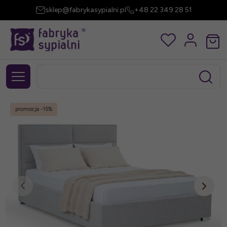
sklep@fabrykasypialni.pl
+48 22 349 28 51
promocja
-15%