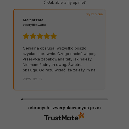
Jak zbieramy opinie?
wyróżniona
Małgorzata
zweryfikowano
Genialna obsługa, wszystko poszło
szybko i sprawnie. Czego chcieć więcej.
Przesyłka zapakowana tak, jak należy.
Nie mam żadnych uwag. Świetna
obsługa. Od razu widać, że zależy im na
kliencie. Zamówienie dostarczone na
2025-02-12
czas, bez zbędnych nerwów. Sklep bez
zarzutów, produkty dobrej jakości.
zebranych i zweryfikowanych przez