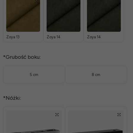
Zoya 13
Zoya 14
Zoya 14
*
Grubość boku:
5 cm
8 cm
*
Nóżki: