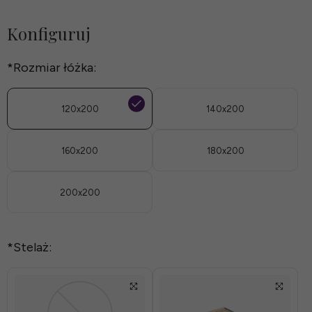
*
Konfiguruj
Grubość
*
Rozmiar łóżka:
boku:
120x200
140x200
*
160x200
180x200
Nóżki:
200x200
*
Stelaż: