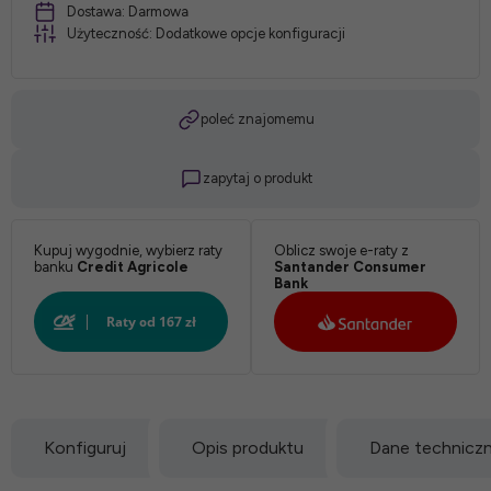
Dostawa:
Darmowa
Użyteczność:
Dodatkowe opcje konfiguracji
*
poleć znajomemu
Stelaż:
zapytaj o produkt
*
Kupuj wygodnie, wybierz raty
Oblicz swoje e-raty z
banku
Credit Agricole
Santander Consumer
Tkanina:
Bank
*
Kolor:
Konfiguruj
Opis produktu
Dane technicz