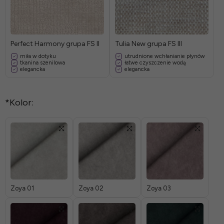
Perfect Harmony grupa FS II
Tulia New grupa FS III
miła w dotyku
utrudnione wchłanianie płynów
tkanina szenilowa
łatwe czyszczenie wodą
elegancka
elegancka
*
Kolor:
Zoya 01
Zoya 02
Zoya 03