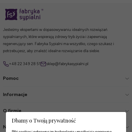
Jesteśmy ekspertami w dopasowywaniu idealnych rozwiązań
sypialnianych, które wspierają zdrowy tryb życia i zapewniają
regenerujący sen. Fabryka Sypialni ma wszystko, czego szukasz i
potrzebujesz, aby znaleźć idealne rozwiązanie dla siebie.
+48 22 349 28 51
sklep@fabrykasypialni.pl
Pomoc
Informacje
O firmie
Dbamy o Twoją prywatność
Nasze sklepy
Pliki cookies i pokrewne im technologie umożliwiają poprawne