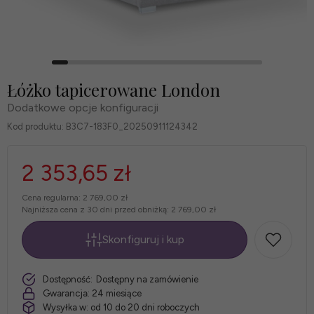
Łóżko tapicerowane London
Dodatkowe opcje konfiguracji
Kod produktu:
B3C7-183F0_20250911124342
2 353,65 zł
Cena regularna:
2 769,00 zł
Najniższa cena z 30 dni przed obniżką:
2 769,00 zł
Skonfiguruj i kup
*
szt.
Dostępność:
Dostępny na zamówienie
Rozmiar
Gwarancja:
24 miesiące
Wysyłka w:
od 10 do 20 dni roboczych
łóżka: