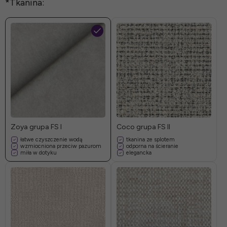
*
Tkanina:
Zoya grupa FS I
Coco grupa FS II
łatwe czyszczenie wodą
tkanina ze splotem
wzmiocniona przeciw pazurom
odporna na ścieranie
miła w dotyku
elegancka