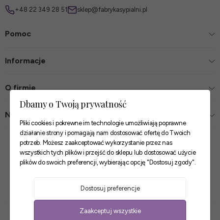
+48 22 349 28 51
sklep@fabrykasypialni.pl
Pomoc
Informacje
O firmie
Dbamy o Twoją prywatność
Nasze sklepy
Pliki cookies i pokrewne im technologie umożliwiają poprawne
działanie strony i pomagają nam dostosować ofertę do Twoich
Zaufane płatności
potrzeb. Możesz zaakceptować wykorzystanie przez nas
wszystkich tych plików i przejść do sklepu lub dostosować użycie
plików do swoich preferencji, wybierając opcję "Dostosuj zgody".
Szybkie i pewne dostawy
Dostosuj preferencje
Zaakceptuj wszystkie