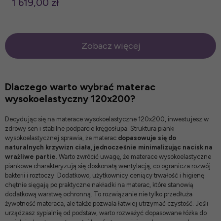
1 619,00 zł
Zobacz więcej
Dlaczego warto wybrać materac
wysokoelastyczny 120x200?
Decydując się na materace wysokoelastyczne 120x200, inwestujesz w
zdrowy sen i stabilne podparcie kręgosłupa. Struktura pianki
wysokoelastycznej sprawia, że materac
dopasowuje się do
naturalnych krzywizn ciała, jednocześnie minimalizując nacisk na
wrażliwe partie
. Warto zwrócić uwagę, że
materace wysokoelastyczne
piankowe
charakteryzują się doskonałą wentylacją, co ogranicza rozwój
bakterii i roztoczy. Dodatkowo, użytkownicy ceniący trwałość i higienę
chętnie sięgają po praktyczne
nakładki na materac
, które stanowią
dodatkową warstwę ochronną. To rozwiązanie nie tylko przedłuża
żywotność materaca, ale także pozwala łatwiej utrzymać czystość. Jeśli
urządzasz sypialnię od podstaw, warto rozważyć dopasowane
łóżka do