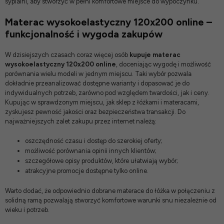
sypialni
, aby stworzyć w pełni komfortowe miejsce do wypoczynku.
Materac wysokoelastyczny 120x200 online –
funkcjonalność i wygoda zakupów
W dzisiejszych czasach coraz więcej osób
kupuje materac
wysokoelastyczny 120x200 online
, doceniając wygodę i możliwość
porównania wielu modeli w jednym miejscu. Taki wybór pozwala
dokładnie przeanalizować dostępne warianty i dopasować je do
indywidualnych potrzeb, zarówno pod względem twardości, jak i ceny.
Kupując w sprawdzonym miejscu, jak
sklep z łóżkami i materacami
,
zyskujesz pewność jakości oraz bezpieczeństwa transakcji. Do
najważniejszych zalet zakupu przez internet należą:
oszczędność czasu i dostęp do szerokiej oferty;
możliwość porównania opinii innych klientów;
szczegółowe opisy produktów, które ułatwiają wybór;
atrakcyjne promocje dostępne tylko online.
Warto dodać, że odpowiednio dobrane
materace do łóżka
w połączeniu z
solidną ramą pozwalają stworzyć komfortowe warunki snu niezależnie od
wieku i potrzeb.