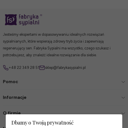
Jesteśmy ekspertami w dopasowywaniu idealnych rozwiązań
sypialnianych, które wspierają zdrowy tryb życia i zapewniają
regenerujący sen. Fabryka Sypialni ma wszystko, czego szukasz i
potrzebujesz, aby znaleźć idealne rozwiązanie dla siebie.
+48 22 349 28 51
sklep@fabrykasypialni.pl
Pomoc
Informacje
O firmie
Dbamy o Twoją prywatność