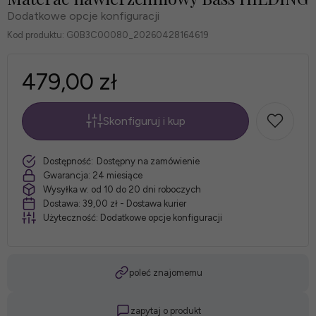
Dodatkowe opcje konfiguracji
Kod produktu:
G0B3C00080_20260428164619
479,00 zł
Skonfiguruj i kup
*
Rozmiar
szt.
Dostępność:
Dostępny na zamówienie
materaca:
Gwarancja:
24 miesiące
Wysyłka w:
od 10 do 20 dni roboczych
Dostawa:
39,00 zł
- Dostawa kurier
Użyteczność:
Dodatkowe opcje konfiguracji
*
Pokrowiec:
poleć znajomemu
zapytaj o produkt
Biały: