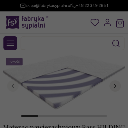
sklep@fabrykasypialni.pl
+48 22 349 28 51
nowość
Materac nawierzchniowy Bass HILDING