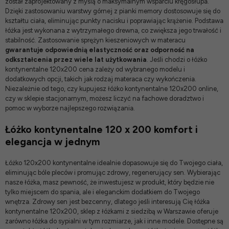
został zaprojektowany z myślą o maksymalnym wsparciu kręgosłupa.
Dzięki zastosowaniu warstwy górnej z pianki memory dostosowuje się do
kształtu ciała, eliminując punkty nacisku i poprawiając krążenie. Podstawa
łóżka jest wykonana z wytrzymałego drewna, co zwiększa jego trwałość i
stabilność. Zastosowanie sprężyn kieszeniowych w materacu
gwarantuje odpowiednią elastyczność oraz odporność na
odkształcenia przez wiele lat użytkowania
. Jeśli chodzi o łóżko
kontynentalne 120x200 cena zależy od wybranego modelu i
dodatkowych opcji, takich jak rodzaj materaca czy wykończenia.
Niezależnie od tego, czy kupujesz łóżko kontynentalne 120x200 online,
czy w sklepie stacjonarnym, możesz liczyć na fachowe doradztwo i
pomoc w wyborze najlepszego rozwiązania.
Łóżko kontynentalne 120 x 200 komfort i
elegancja w jednym
Łóżko 120x200 kontynentalne idealnie dopasowuje się do Twojego ciała,
eliminując bóle pleców i promując zdrowy, regenerujący sen. Wybierając
nasze łóżka, masz pewność, że inwestujesz w produkt, który będzie nie
tylko miejscem do spania, ale i eleganckim dodatkiem do Twojego
wnętrza. Zdrowy sen jest bezcenny, dlatego jeśli interesują Cię łóżka
kontynentalne 120x200,
sklep z łóżkami z siedzibą w Warszawie
oferuje
zarówno
łóżka do sypialni
w tym rozmiarze, jak i inne modele. Dostępne są