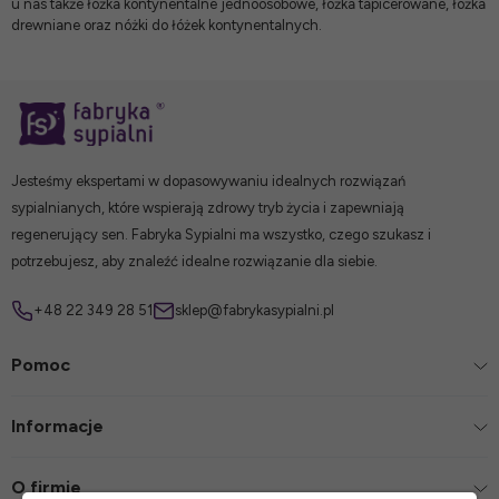
u nas także
łóżka kontynentalne jednoosobowe
,
łóżka tapicerowane
,
łóżka
drewniane
oraz
nóżki do łóżek kontynentalnych
.
Jesteśmy ekspertami w dopasowywaniu idealnych rozwiązań
sypialnianych, które wspierają zdrowy tryb życia i zapewniają
regenerujący sen. Fabryka Sypialni ma wszystko, czego szukasz i
potrzebujesz, aby znaleźć idealne rozwiązanie dla siebie.
+48 22 349 28 51
sklep@fabrykasypialni.pl
Pomoc
Informacje
O firmie