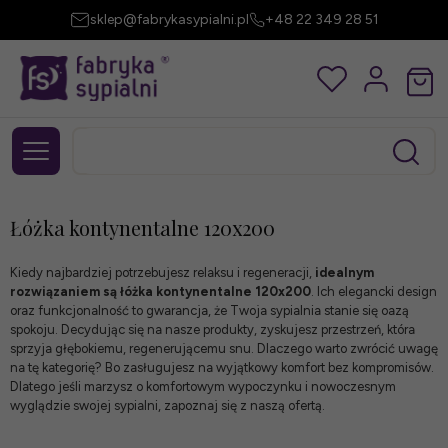
sklep@fabrykasypialni.pl
+48 22 349 28 51
Łóżka kontynentalne 120x200
Kiedy najbardziej potrzebujesz relaksu i regeneracji,
idealnym
rozwiązaniem są łóżka kontynentalne 120x200
. Ich elegancki design
oraz funkcjonalność to gwarancja, że Twoja sypialnia stanie się oazą
spokoju. Decydując się na nasze produkty, zyskujesz przestrzeń, która
sprzyja głębokiemu, regenerującemu snu. Dlaczego warto zwrócić uwagę
na tę kategorię? Bo zasługujesz na wyjątkowy komfort bez kompromisów.
Dlatego jeśli marzysz o komfortowym wypoczynku i nowoczesnym
wyglądzie swojej sypialni, zapoznaj się z naszą ofertą.