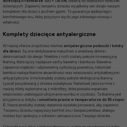
dziecięcą o rozmiarze 100 × 135 cm
, idealną do większości łóżeczek
dziecięcych. Zapewnij swojemu dziecku wyjątkowy sen dzięki naszym
kompletom dla dzieci z puchem gęsim. To gwarancja spokojnego i
komfortowego snu, który przyczyni się do jego zdrowego rozwoju i
witalności.
Komplety dziecięce antyalergiczne
W naszej ofercie znajdziesz również
antyalergiczne poduszki i kołdry
dla dzieci
. Są one dedykowane maluchom o wrażliwej skórze i
skłonnościach do alergii. Niektóre z nich zostały pokryte innowacyjną
tkaniną, która łączy najlepsze cechy bawełny i bambusa. Bawełna
zapewnia miękkość i odpowiednią cyrkulację powietrza, natomiast
bambus nadaje tkaninie aksamitności oraz właściwości antybakteryjne i
antygrzybiczne. Inne komplety zostały pokryte ekologiczną tkaniną
Lyocell pozyskiwaną z drzewa eukaliptusa. Natomiast jeszcze inne z
naszej oferty wykonane są z mikrofibry, która posiada wspaniałe
właściwości ułatwiające utrzymanie wyrobu w czystości. Ta tkanina jest
przyjemna w dotyku i
umożliwia pranie w temperaturze do 95 stopni
C
. Nasze produkty zostały starannie wyselekcjonowane, aby zapewnić
Twojemu dziecku najwyższy komfort snu i bezpieczeństwo, dlatego
możesz być spokojny o zdrowie i samopoczucie Twojego dziecka.
Odwiedź nasz
sklep z łóżkami Warszawa
, w którym znajdziesz nie tylko