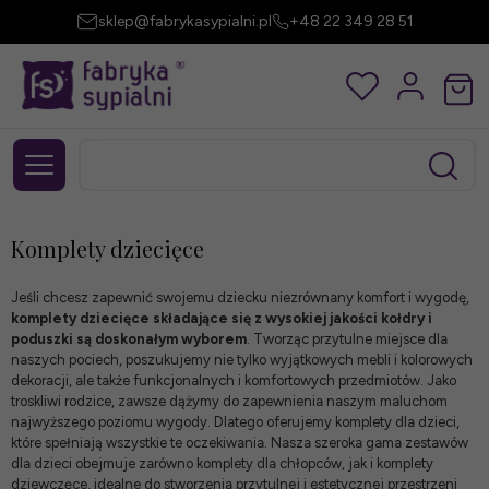
sklep@fabrykasypialni.pl
+48 22 349 28 51
Komplety dziecięce
Jeśli chcesz zapewnić swojemu dziecku niezrównany komfort i wygodę,
komplety dziecięce składające się z wysokiej jakości kołdry i
poduszki są doskonałym wyborem
. Tworząc przytulne miejsce dla
naszych pociech, poszukujemy nie tylko wyjątkowych mebli i kolorowych
dekoracji, ale także funkcjonalnych i komfortowych przedmiotów. Jako
troskliwi rodzice, zawsze dążymy do zapewnienia naszym maluchom
najwyższego poziomu wygody. Dlatego oferujemy komplety dla dzieci,
które spełniają wszystkie te oczekiwania. Nasza szeroka gama zestawów
dla dzieci obejmuje zarówno komplety dla chłopców, jak i komplety
dziewczęce, idealne do stworzenia przytulnej i estetycznej przestrzeni