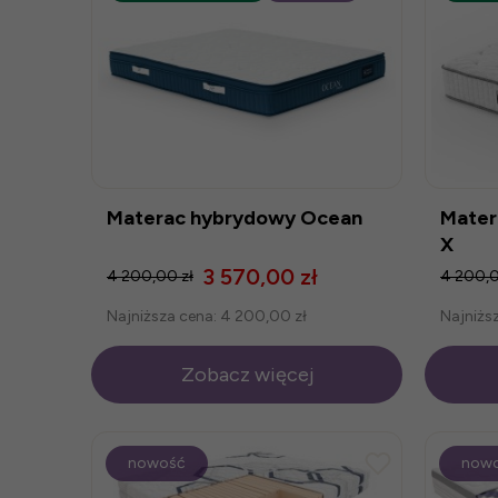
Materac hybrydowy Ocean
Mater
X
3 570,00 zł
4 200,00 zł
4 200,0
Najniższa cena:
4 200,00 zł
Najniżs
Zobacz więcej
nowość
now