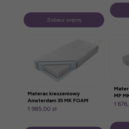
Zobacz więcej
Mater
Materac kieszeniowy
MP M
Amsterdam 35 MK FOAM
1 676
KOŁO
1 985,00 zł