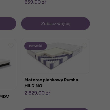
659,00 zł
Zobacz więcej
nowość
Materac piankowy Rumba
HILDING
2 829,00 zł
 MDV