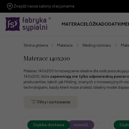
Znajdź nasze salony stacjonarne
MATERACE
ŁÓŻKA
DODATKI
ME
Strona główna
Materace
Według rozmiaru
Mate
Materace 140x200
Materac 140x200 to rozwiązanie idealne dla osób poszukujący
140x200, które
zapewniają nie tylko odpowiednią powierz
producentów, takich jak Hilding, znanych z innowacyjnych roz
technologiami, każdy klient może znaleźć idealny model dopa
Filtry i sortowanie:
promocja
Szybka dostawa
-15%
nowość
prom
Szyb