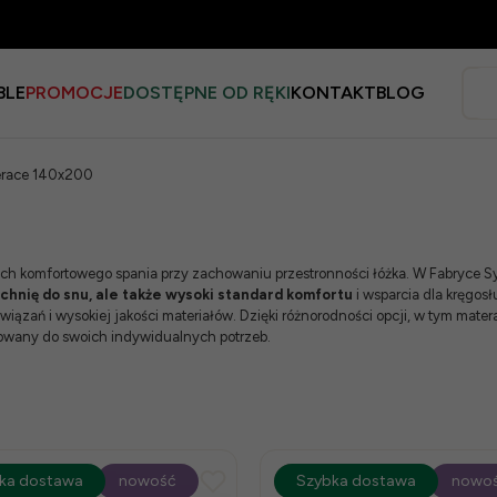
BLE
PROMOCJE
DOSTĘPNE OD RĘKI
KONTAKT
BLOG
race 140x200
ch komfortowego spania przy zachowaniu przestronności łóżka. W Fabryce Sy
chnię do snu, ale także wysoki standard komfortu
i wsparcia dla kręgo
wiązań i wysokiej jakości materiałów. Dzięki różnorodności opcji, w tym mat
sowany do swoich indywidualnych potrzeb.
ocja
ka dostawa
-15%
nowość
promocja
Szybka dostawa
-15%
nowo