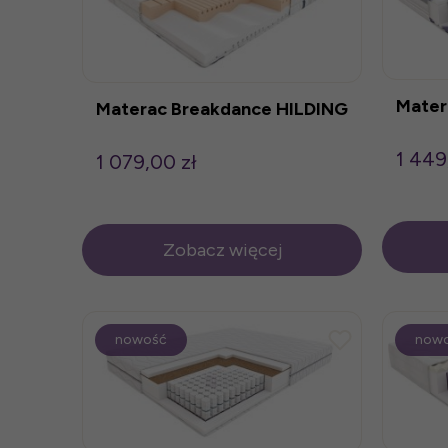
Mater
Materac Breakdance HILDING
1 449
1 079,00 zł
Zobacz więcej
nowość
now