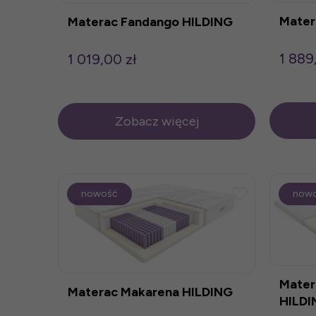
Mater
Materac Fandango HILDING
1 889
1 019,00 zł
Zobacz więcej
nowość
now
Mater
Materac Makarena HILDING
HILDI