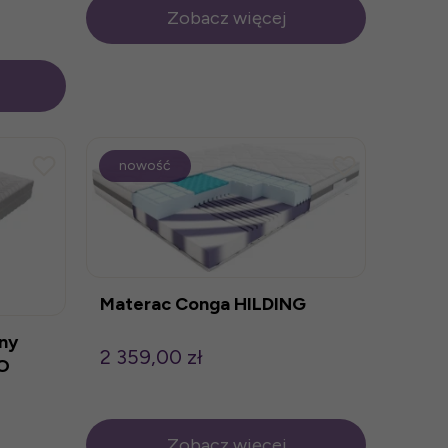
Zobacz więcej
nowość
Materac Conga HILDING
ny
2 359,00 zł
O
Zobacz więcej