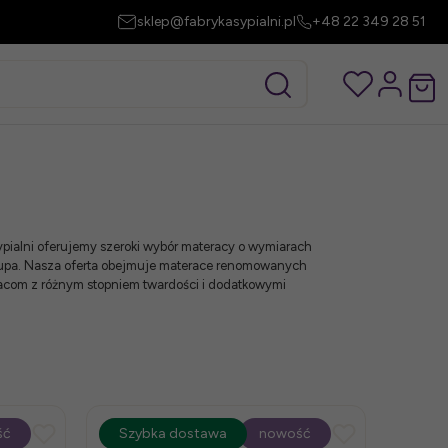
sklep@fabrykasypialni.pl
+48 22 349 28 51
pialni oferujemy szeroki wybór materacy o wymiarach
słupa. Nasza oferta obejmuje materace renomowanych
eracom z różnym stopniem twardości i dodatkowymi
ść
promocja
Szybka dostawa
-15%
nowość