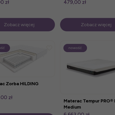
0 zł
479,00 zł
Zobacz więcej
Zobacz więcej
ość
nowość
ac Zorba HILDING
,00 zł
Materac Tempur PRO®
Medium
6 663,00 zł