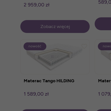
589,0
2 959,00 zł
Zobacz więcej
nowość
now
Materac Tango HILDING
Mater
1 589,00 zł
1 079