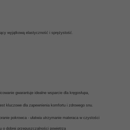
ący wyjątkową elastyczność i sprężystość.
nicowanie gwarantuje idealne wsparcie dla kręgosłupa,
 jest kluczowe dla zapewnienia komfortu i zdrowego snu.
ypranie pokrowca
- ułatwia utrzymanie materaca w czystości
u o dobrej przepuszczalności powietrza