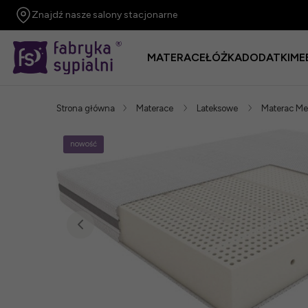
Znajdź nasze salony stacjonarne
MATERACE
ŁÓŻKA
DODATKI
ME
Strona główna
Materace
Lateksowe
Materac Me
nowość