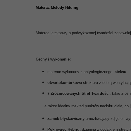
Materac Melody Hilding
Materac lateksowy o podwyższonej twardości zapewniaj
Cechy i wykonanie:
materac wykonany z antyalergicznego
lateksu
otwartokomórkowa
struktura z dobrą wentylacją
7 Zróżnicowanych Stref Twardości
: takie zróż
a także idealny rozkład punktów nacisku ciała, co
zamek błyskawiczny
umożliwiający zdjęcie i w
Pokrowiec Hybrid:
dzianina z dodatkiem stretch