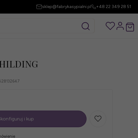
sklep@fabrykasypialni.pl
+48 22 349 28 51
 HILDING
28132647
konfiguruj i kup
mówienie