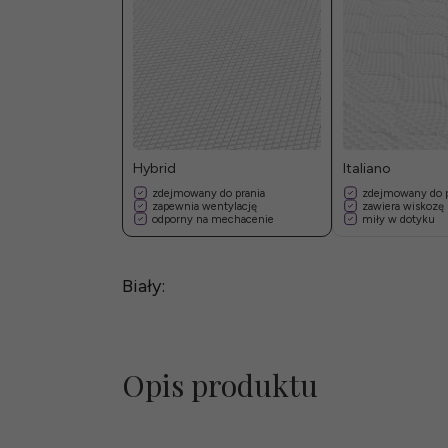
Hybrid
Italiano
zdejmowany do prania
zdejmowany do p
zapewnia wentylację
zawiera wiskozę
odporny na mechacenie
miły w dotyku
Biały:
Opis produktu