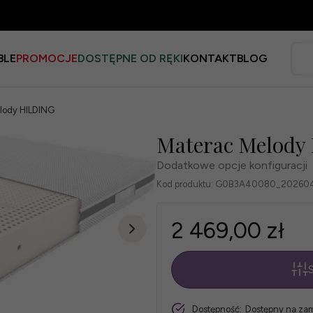
BLE
PROMOCJE
DOSTĘPNE OD RĘKI
KONTAKT
BLOG
lody HILDING
Materac Melody
Dodatkowe opcje konfiguracji
Kod produktu:
G0B3A40080_202604
2 469,00 zł
S
*
Rozmiar
szt.
Dostępność:
Dostępny na za
materaca: