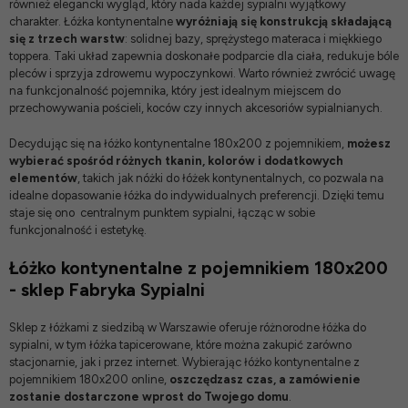
również elegancki wygląd, który nada każdej sypialni wyjątkowy
charakter.
Łóżka kontynentalne
wyróżniają się konstrukcją składającą
się z trzech warstw
: solidnej bazy, sprężystego materaca i miękkiego
toppera. Taki układ zapewnia doskonałe podparcie dla ciała, redukuje bóle
pleców i sprzyja zdrowemu wypoczynkowi. Warto również zwrócić uwagę
na funkcjonalność pojemnika, który jest idealnym miejscem do
przechowywania pościeli, koców czy innych akcesoriów sypialnianych.
Decydując się na łóżko kontynentalne 180x200 z pojemnikiem,
możesz
wybierać spośród różnych tkanin, kolorów i dodatkowych
elementów
, takich jak
nóżki do łóżek kontynentalnych
, co pozwala na
idealne dopasowanie łóżka do indywidualnych preferencji. Dzięki temu
staje się ono centralnym punktem sypialni, łącząc w sobie
funkcjonalność i estetykę.
Łóżko kontynentalne z pojemnikiem 180x200
- sklep Fabryka Sypialni
Sklep z łóżkami z siedzibą w Warszawie
oferuje różnorodne
łóżka do
sypialni
, w tym
łóżka tapicerowane
, które można zakupić zarówno
stacjonarnie, jak i przez internet. Wybierając łóżko kontynentalne z
pojemnikiem 180x200 online,
oszczędzasz czas, a zamówienie
zostanie dostarczone wprost do Twojego domu
.