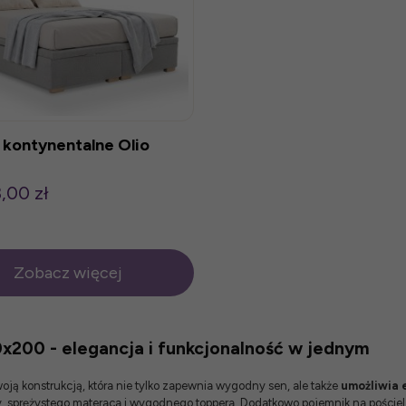
 kontynentalne Olio
,00 zł
Zobacz więcej
x200 - elegancja i funkcjonalność w jednym
ją konstrukcją, która nie tylko zapewnia wygodny sen, ale także
umożliwia 
awy, sprężystego materaca i wygodnego toppera. Dodatkowo pojemnik na pości