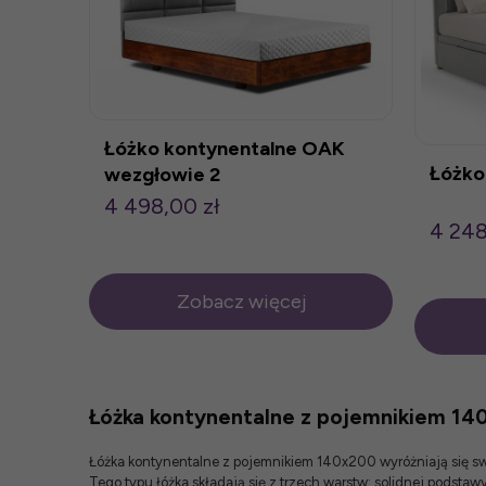
Łóżko kontynentalne OAK
Łóżko
wezgłowie 2
4 498,00 zł
4 248
Zobacz więcej
Łóżka kontynentalne z pojemnikiem 140
Łóżka kontynentalne z pojemnikiem 140x200 wyróżniają się swo
Tego typu łóżka składają się z trzech warstw: solidnej podst