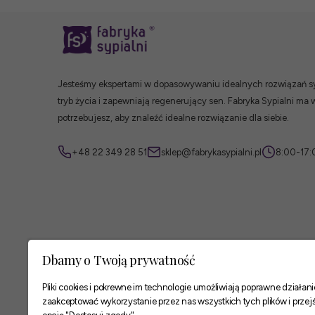
Jesteśmy ekspertami w dopasowywaniu idealnych rozwiązań syp
tryb życia i zapewniają regenerujący sen. Fabryka Sypialni ma 
potrzebujesz, aby znaleźć idealne rozwiązanie dla siebie.
+48 22 349 28 51
sklep@fabrykasypialni.pl
8:00-17:
Dbamy o Twoją prywatność
Pliki cookies i pokrewne im technologie umożliwiają poprawne działa
zaakceptować wykorzystanie przez nas wszystkich tych plików i przejś