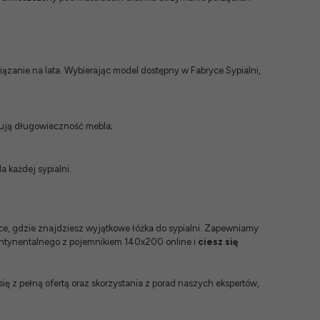
ązanie na lata. Wybierając model dostępny w Fabryce Sypialni,
ntują długowieczność mebla;
a każdej sypialni.
sce, gdzie znajdziesz wyjątkowe
łóżka do sypialni
. Zapewniamy
kontynentalnego z pojemnikiem 140x200 online i
ciesz się
ę z pełną ofertą oraz skorzystania z porad naszych ekspertów,