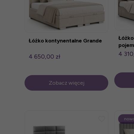
Łóżko
Łóżko kontynentalne Grande
pojem
4 310
4 650,00 zł
Zobacz więcej
now