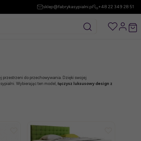
sklep@fabrykasypialni.pl
+48 22 349 28 51
 przestrzeni do przechowywania. Dzięki swojej
ypialni. Wybierając ten model,
łączysz luksusowy design z