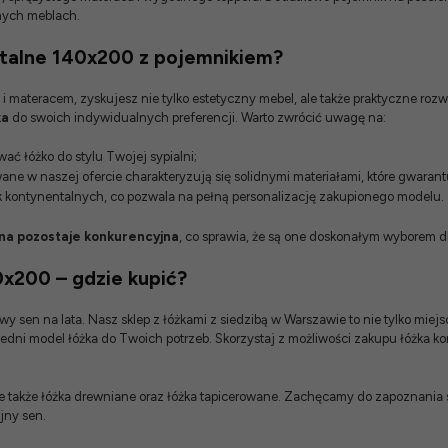
nych meblach.
talne 140x200 z pojemnikiem?
materacem, zyskujesz nie tylko estetyczny mebel, ale także praktyczne rozwi
ka
do swoich indywidualnych preferencji. Warto zwrócić uwagę na:
wać łóżko do stylu Twojej sypialni;
ane w naszej ofercie charakteryzują się solidnymi materiałami, które gwara
ek kontynentalnych
, co pozwala na pełną personalizację zakupionego modelu.
na pozostaje konkurencyjna
, co sprawia, że są one doskonałym wyborem dl
x200 – gdzie kupić?
wy sen na lata. Nasz
sklep z łóżkami z siedzibą w Warszawie
to nie tylko miej
edni model łóżka do Twoich potrzeb. Skorzystaj z możliwości zakupu łóżka 
le także
łóżka drewniane
oraz
łóżka tapicerowane
. Zachęcamy do zapoznania si
jny sen.