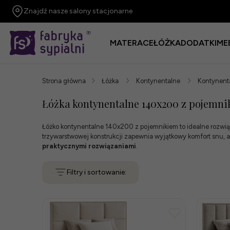
Znajdź nasze salony stacjonarne
MATERACE
ŁÓŻKA
DODATKI
ME
Strona główna
Łóżka
Kontynentalne
Kontynent
Łóżka kontynentalne 140x200 z pojemn
Łóżko kontynentalne 140x200 z pojemnikiem to idealne rozwią
trzywarstwowej konstrukcji zapewnia wyjątkowy komfort snu, a
praktycznymi rozwiązaniami
.
Filtry i sortowanie: