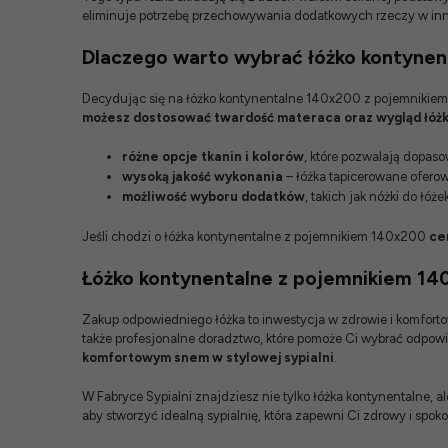
eliminuje potrzebę przechowywania dodatkowych rzeczy w in
Dlaczego warto wybrać łóżko kontynen
Decydując się na łóżko kontynentalne 140x200 z pojemnikiem i 
możesz dostosować twardość materaca oraz wygląd łóż
różne opcje tkanin i kolorów
, które pozwalają dopaso
wysoką jakość wykonania
– łóżka tapicerowane oferow
możliwość wyboru dodatków
, takich jak
nóżki do łóż
Jeśli chodzi o łóżka kontynentalne z pojemnikiem 140x200
ce
Łóżko kontynentalne z pojemnikiem 140
Zakup odpowiedniego łóżka to inwestycja w zdrowie i komforto
także profesjonalne doradztwo, które pomoże Ci wybrać odpowi
komfortowym snem w stylowej sypialni
.
W Fabryce Sypialni znajdziesz nie tylko
łóżka kontynentalne
, a
aby stworzyć idealną sypialnię, która zapewni Ci zdrowy i spoko