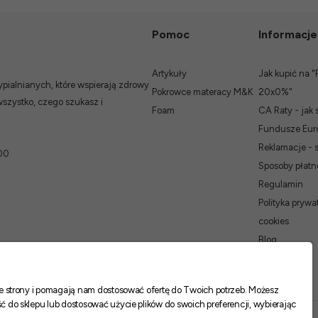
Pomoc
Informacje
Artykuły
Jak kupić na "
ialnianych, które wspierają zdrowy
Pokrowce materacy M&K
20x0%"
wszystko, czego szukasz i
Foam
CA Raty - jak 
Fundusze Euro
Reklamacje - 
00
Sposoby płatn
Regulamin
Polityka prywat
cookies
Blog
nie strony i pomagają nam dostosować ofertę do Twoich potrzeb. Możesz
ć do sklepu lub dostosować użycie plików do swoich preferencji, wybierając