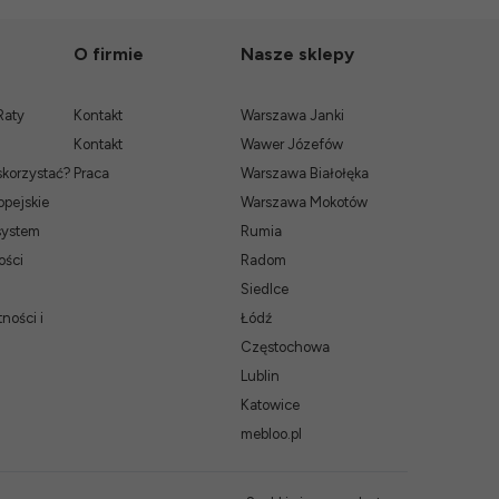
O firmie
Nasze sklepy
Raty
Kontakt
Warszawa Janki
Kontakt
Wawer Józefów
skorzystać?
Praca
Warszawa Białołęka
pejskie
Warszawa Mokotów
system
Rumia
ości
Radom
Siedlce
ności i
Łódź
Częstochowa
Lublin
Katowice
mebloo.pl