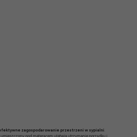
efektywne zagospodarowanie przestrzeni w sypialni
.
el umieszczony pod materacem ułatwia utrzymanie porządku i