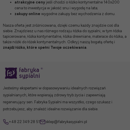
atrakcyjne ceny
jeśli chodzi o łóżko kontynentalne 140x200
cena to inwestycja w jakość snu i wygodę na lata;
zakupy online
wygodne zakupy bez wychodzenia z domu.
Nasza oferta jest zróżnicowana, dzięki czemu każdy znajdzie coś dla
siebie. Znajdziesz u nas różnego rodzaju
łóżka do sypialni
, w tym
łóżka
tapicerowane
,
łóżka kontynentalne
,
łóżka drewniane
,
materace do łóżka
, a
także
nóżki do łóżek kontynentalnych
. Odkryj naszą bogatą ofertę i
znajdź łóżko, które spełni Twoje oczekiwania
.
Jesteśmy ekspertami w dopasowywaniu idealnych rozwiązań
sypialnianych, które wspierają zdrowy tryb życia i zapewniają
regenerujący sen. Fabryka Sypialni ma wszystko, czego szukasz i
potrzebujesz, aby znaleźć idealne rozwiązanie dla siebie.
+48 22 349 28 51
sklep@fabrykasypialni.pl