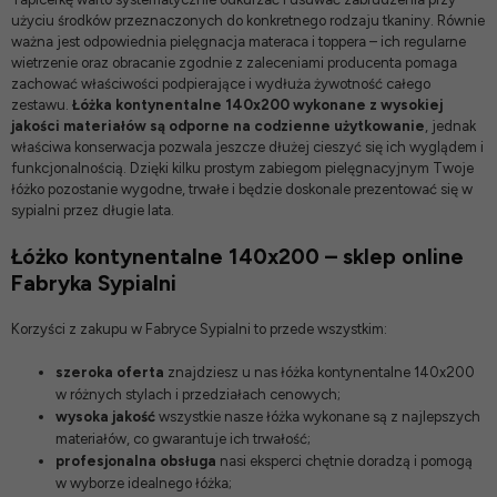
użyciu środków przeznaczonych do konkretnego rodzaju tkaniny. Równie
ważna jest odpowiednia pielęgnacja materaca i toppera – ich regularne
wietrzenie oraz obracanie zgodnie z zaleceniami producenta pomaga
zachować właściwości podpierające i wydłuża żywotność całego
zestawu.
Łóżka kontynentalne 140x200 wykonane z wysokiej
jakości materiałów są odporne na codzienne użytkowanie
, jednak
właściwa konserwacja pozwala jeszcze dłużej cieszyć się ich wyglądem i
funkcjonalnością. Dzięki kilku prostym zabiegom pielęgnacyjnym Twoje
łóżko pozostanie wygodne, trwałe i będzie doskonale prezentować się w
sypialni przez długie lata.
Łóżko kontynentalne 140x200 – sklep online
Fabryka Sypialni
Korzyści z zakupu w Fabryce Sypialni to przede wszystkim:
szeroka oferta
znajdziesz u nas łóżka kontynentalne 140x200
w różnych stylach i przedziałach cenowych;
wysoka jakość
wszystkie nasze łóżka wykonane są z najlepszych
materiałów, co gwarantuje ich trwałość;
profesjonalna obsługa
nasi eksperci chętnie doradzą i pomogą
w wyborze idealnego łóżka;