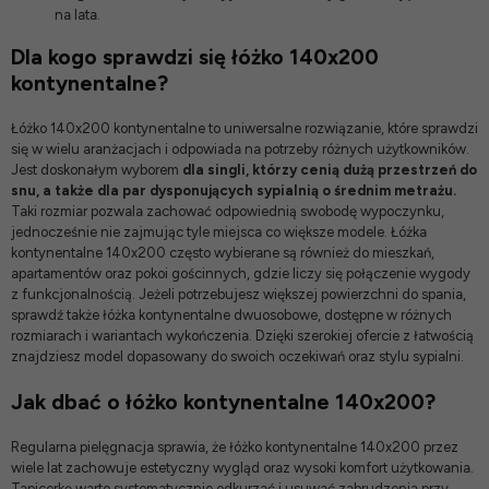
na lata.
Dla kogo sprawdzi się łóżko 140x200
kontynentalne?
Łóżko 140x200 kontynentalne to uniwersalne rozwiązanie, które sprawdzi
się w wielu aranżacjach i odpowiada na potrzeby różnych użytkowników.
Jest doskonałym wyborem
dla singli, którzy cenią dużą przestrzeń do
snu, a także dla par dysponujących sypialnią o średnim metrażu.
Taki rozmiar pozwala zachować odpowiednią swobodę wypoczynku,
jednocześnie nie zajmując tyle miejsca co większe modele. Łóżka
kontynentalne 140x200 często wybierane są również do mieszkań,
apartamentów oraz pokoi gościnnych, gdzie liczy się połączenie wygody
z funkcjonalnością. Jeżeli potrzebujesz większej powierzchni do spania,
sprawdź także
łóżka kontynentalne dwuosobowe
, dostępne w różnych
rozmiarach i wariantach wykończenia. Dzięki szerokiej ofercie z łatwością
znajdziesz model dopasowany do swoich oczekiwań oraz stylu sypialni.
Jak dbać o łóżko kontynentalne 140x200?
Regularna pielęgnacja sprawia, że łóżko kontynentalne 140x200 przez
wiele lat zachowuje estetyczny wygląd oraz wysoki komfort użytkowania.
Tapicerkę warto systematycznie odkurzać i usuwać zabrudzenia przy