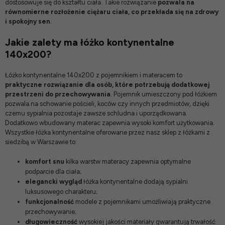
dostosowuje się do kształtu ciała. Takie rozwiązanie
pozwala na
równomierne rozłożenie ciężaru ciała, co przekłada się na zdrowy
i spokojny sen
.
Jakie zalety ma łóżko kontynentalne
140x200?
Łóżko kontynentalne 140x200 z pojemnikiem i materacem to
praktyczne rozwiązanie dla osób, które potrzebują dodatkowej
przestrzeni do przechowywania
. Pojemnik umieszczony pod łóżkiem
pozwala na schowanie pościeli, koców czy innych przedmiotów, dzięki
czemu sypialnia pozostaje zawsze schludna i uporządkowana.
Dodatkowo wbudowany materac zapewnia wysoki komfort użytkowania.
Wszystkie łóżka kontynentalne oferowane przez nasz
sklep z łóżkami
z
siedzibą w Warszawie to:
komfort snu
kilka warstw materacy zapewnia optymalne
podparcie dla ciała;
elegancki wygląd
łóżka kontynentalne dodają sypialni
luksusowego charakteru;
funkcjonalność
modele z pojemnikami umożliwiają praktyczne
przechowywanie;
długowieczność
wysokiej jakości materiały gwarantują trwałość