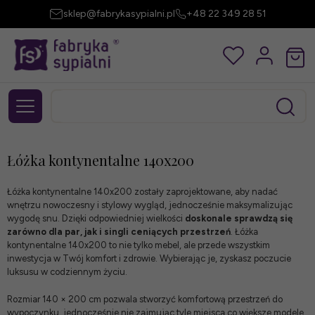
sklep@fabrykasypialni.pl
+48 22 349 28 51
Łóżka kontynentalne 140x200
Łóżka kontynentalne 140x200 zostały zaprojektowane, aby nadać
wnętrzu nowoczesny i stylowy wygląd, jednocześnie maksymalizując
wygodę snu. Dzięki odpowiedniej wielkości
doskonale sprawdzą się
zarówno dla par, jak i singli ceniących przestrzeń
. Łóżka
kontynentalne 140x200 to nie tylko mebel, ale przede wszystkim
inwestycja w Twój komfort i zdrowie. Wybierając je, zyskasz poczucie
luksusu w codziennym życiu.
Rozmiar 140 × 200 cm pozwala stworzyć komfortową przestrzeń do
wypoczynku, jednocześnie nie zajmując tyle miejsca co większe modele