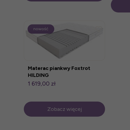
nowość
Materac piankwy Foxtrot
HILDING
1 619,00 zł
Zobacz więcej