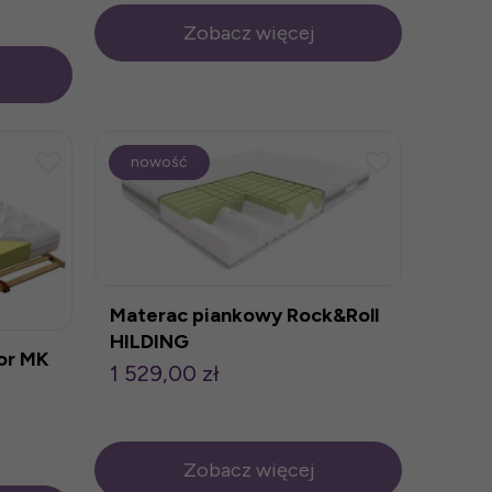
Zobacz więcej
nowość
Materac piankowy Rock&Roll
HILDING
or MK
1 529,00 zł
Zobacz więcej