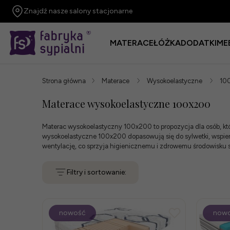
Znajdź nasze salony stacjonarne
MATERACE
ŁÓŻKA
DODATKI
ME
Strona główna
Materace
Wysokoelastyczne
10
Materace wysokoelastyczne 100x200
Materac wysokoelastyczny 100x200 to propozycja dla osób, któ
wysokoelastyczne 100x200 dopasowują się do sylwetki, wspiera
wentylację, co sprzyja higienicznemu i zdrowemu środowisku s
Filtry i sortowanie:
nowość
now