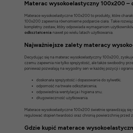
Materac wysokoelastyczny 100x200 – 
Materace wysokoelastyczne 100x200 to produkty, które charakt
100x200 zapewnia równomierne podparcie ciała. Takie rozwiąz
kompletny zestaw, który odpowiada wymaganiom użytkowników 
odkształcenia
nawet po wielu latach użytkowania.
Najważniejsze zalety materacy wysok
Decydując się na materac wysokoelastyczny 100x200, zyskujesz 
czemu zapewnia nie tylko sprężystość, ale także swobodny prz
ponieważ pozwalają na wygodny sen w każdej pozycji i ogranicz
doskonała sprężystość i dopasowanie do sylwetki;
odporność na trwałe odkształcenia;
odpowiednia wentylacja i higiena snu;
długowieczność użytkowania.
Materace wysokoelastyczne 100x200 świetnie sprawdzają się 
regulować stopień twardości oraz chronią powierzchnię przed 
Gdzie kupić materace wysokoelastycz