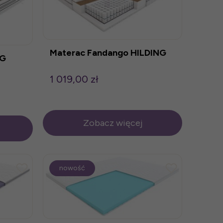
Materac Fandango HILDING
NG
1 019,00 zł
Zobacz więcej
nowość