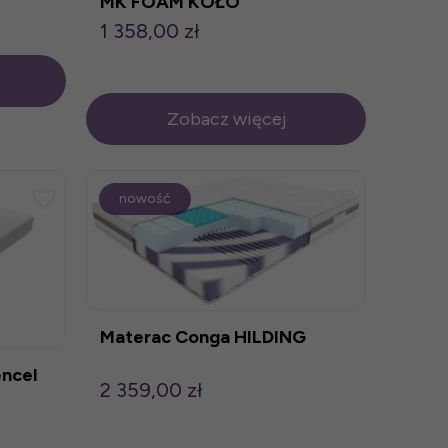
MK FOAM KOŁO
1 358,00 zł
Zobacz więcej
nowość
Materac Conga HILDING
ncel
2 359,00 zł