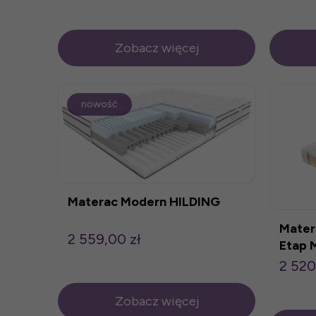
Zobacz więcej
nowość
Materac Modern HILDING
Mater
2 559,00 zł
Etap
2 520
Zobacz więcej