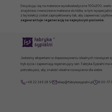
Decydując się na materace wysokoelastyczne 100x200, warto wy
znajdziesz nowoczesne
materace do łóżka
, w tym wyspecjali
z tej kolekcji został zaprojektowany tak, aby zapewniać użytko
zagwarantuje regenerację na najwyższym poziomie
.
Jesteśmy ekspertami w dopasowywaniu idealnych rozwiązań syp
tryb życia i zapewniają regenerujący sen. Fabryka Sypialni ma 
potrzebujesz, aby znaleźć idealne rozwiązanie dla siebie.
+48 22 349 28 51
sklep@fabrykasypialni.pl
8:00-17: