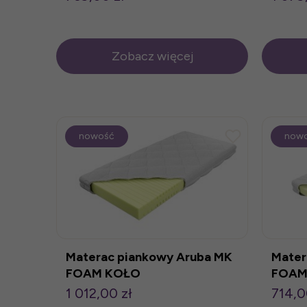
Zobacz więcej
nowość
now
Materac piankowy Aruba MK
Mater
FOAM KOŁO
FOAM
1 012,00 zł
714,0