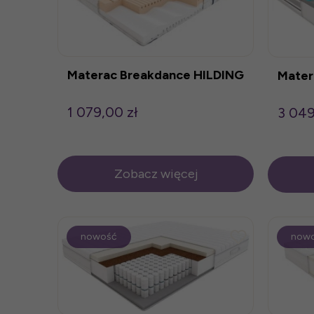
Materac Breakdance HILDING
Mater
1 079,00 zł
3 049
Zobacz więcej
nowość
now