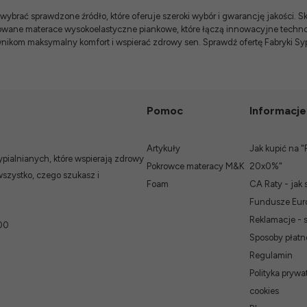
brać sprawdzone źródło, które oferuje szeroki wybór i gwarancję jakości.
Sk
zowane
materace wysokoelastyczne piankowe
, które łączą innowacyjne techn
wnikom maksymalny komfort i wspierać zdrowy sen. Sprawdź ofertę Fabryki Sypi
Pomoc
Informacje
Artykuły
Jak kupić na "
ialnianych, które wspierają zdrowy
Pokrowce materacy M&K
20x0%"
wszystko, czego szukasz i
Foam
CA Raty - jak 
Fundusze Euro
Reklamacje - 
00
Sposoby płatn
Regulamin
Polityka prywat
cookies