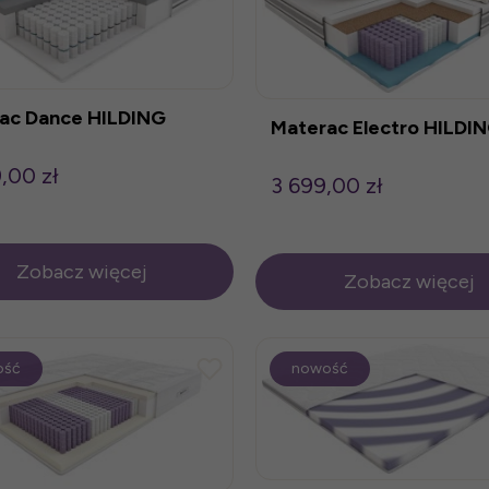
ac Dance HILDING
Materac Electro HILDI
,00 zł
3 699,00 zł
Zobacz więcej
Zobacz więcej
ość
nowość