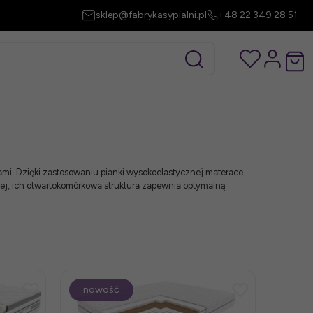
sklep@fabrykasypialni.pl
+48 22 349 28 51
ami. Dzięki zastosowaniu pianki wysokoelastycznej materace
cej, ich otwartokomórkowa struktura zapewnia optymalną
nowość