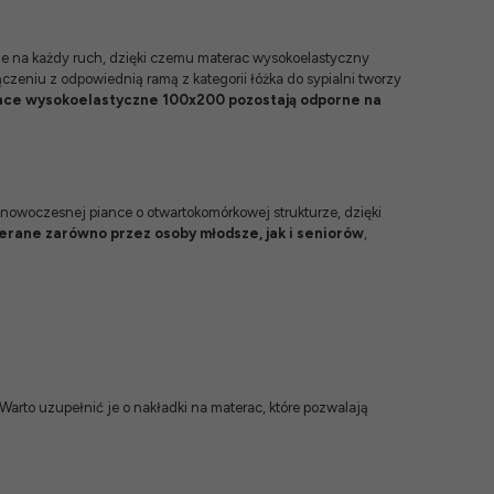
uje na każdy ruch, dzięki czemu materac wysokoelastyczny
ączeniu z odpowiednią ramą z kategorii
łóżka do sypialni
tworzy
ce wysokoelastyczne 100x200 pozostają odporne na
 nowoczesnej piance o otwartokomórkowej strukturze, dzięki
rane zarówno przez osoby młodsze, jak i seniorów
,
Warto uzupełnić je o
nakładki na materac
, które pozwalają