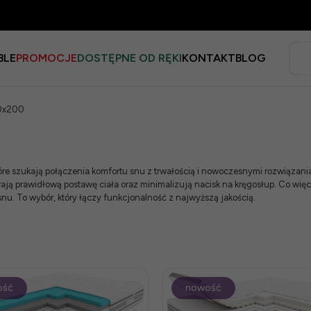
BLE
PROMOCJE
DOSTĘPNE OD RĘKI
KONTAKT
BLOG
0x200
re szukają połączenia komfortu snu z trwałością i nowoczesnymi rozwiązani
ją prawidłową postawę ciała oraz minimalizują nacisk na kręgosłup. Co wię
nu. To wybór, który łączy funkcjonalność z najwyższą jakością.
ość
nowość