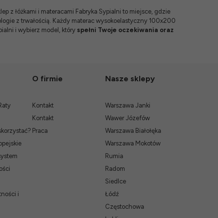
lep z łóżkami i materacami
Fabryka Sypialni to miejsce, gdzie
ologie z trwałością. Każdy materac wysokoelastyczny 100x200
alni i wybierz model, który
spełni Twoje oczekiwania oraz
O firmie
Nasze sklepy
Raty
Kontakt
Warszawa Janki
Kontakt
Wawer Józefów
skorzystać?
Praca
Warszawa Białołęka
pejskie
Warszawa Mokotów
system
Rumia
ości
Radom
Siedlce
ności i
Łódź
Częstochowa