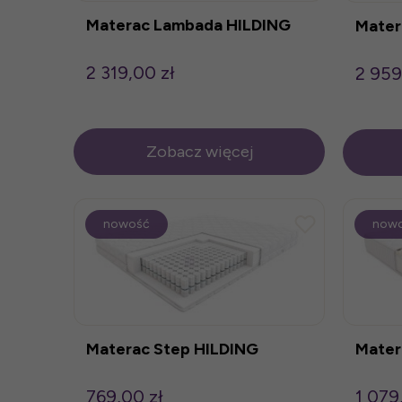
Materac Lambada HILDING
Mater
2 319,00 zł
2 959
Zobacz więcej
nowość
now
Materac Step HILDING
Mater
769,00 zł
1 079