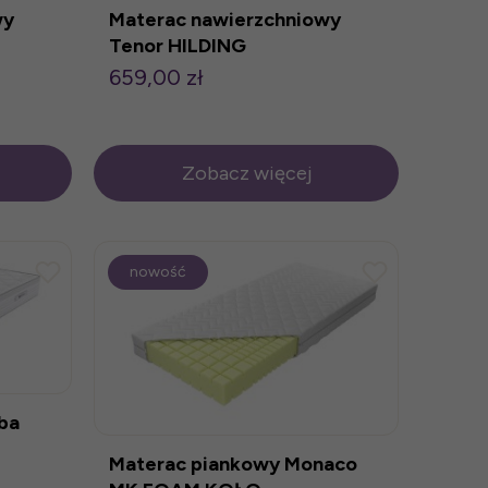
wy
Materac nawierzchniowy
Tenor HILDING
659,00 zł
Zobacz więcej
nowość
ba
Materac piankowy Monaco