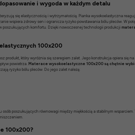
dopasowanie i wygoda w każdym detalu
eryzują się elastycznością i wytrzymałością. Pianka wysokoelastyczna reag
anie wspiera zdrowy sen i ogranicza ryzyko powstawania bólu pleców. W poł
poszukujących komfortu. Dzięki nowoczesnej technologii produkcji
matera
oelastycznych 100x200
produkt, który wyróżnia się szeregiem zalet. Jego konstrukcja opiera się na
epływ powietrza.
Materace wysokoelastyczne 100x200 są chętnie wybie
ają ryzyko bólu pleców. Do jego zalet należą:
u osób poszukujących równowagi między miękkością a stabilnym wsparciem. 
zniszczeniem.
ne 100x200?