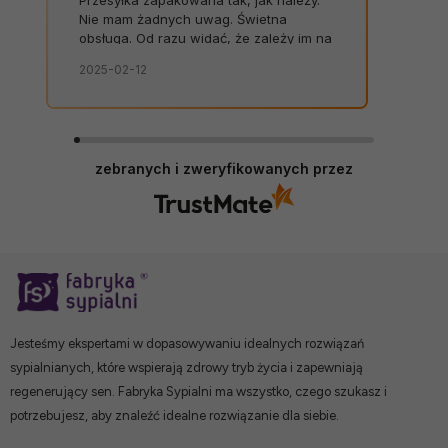
Przesyłka zapakowana tak, jak należy.
Nie mam żadnych uwag. Świetna
obsługa. Od razu widać, że zależy im na
kliencie. Zamówienie dostarczone na
2025-02-12
czas, bez zbędnych nerwów. Sklep bez
zarzutów, produkty dobrej jakości.
zebranych i zweryfikowanych przez
Jesteśmy ekspertami w dopasowywaniu idealnych rozwiązań
sypialnianych, które wspierają zdrowy tryb życia i zapewniają
regenerujący sen. Fabryka Sypialni ma wszystko, czego szukasz i
potrzebujesz, aby znaleźć idealne rozwiązanie dla siebie.