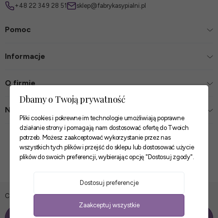
+48 22 349 28 51
sklep@fabrykasypialni.pl
Pomoc
Informacje
O firmie
Dbamy o Twoją prywatność
Nasze sklepy
Pliki cookies i pokrewne im technologie umożliwiają poprawne
działanie strony i pomagają nam dostosować ofertę do Twoich
Zaufane płatności
potrzeb. Możesz zaakceptować wykorzystanie przez nas
wszystkich tych plików i przejść do sklepu lub dostosować użycie
plików do swoich preferencji, wybierając opcję "Dostosuj zgody".
Szybkie i pewne dostawy
Dostosuj preferencje
1 079,00 zł
Cena z wariantami:
Zaakceptuj wszystkie
Do koszyka