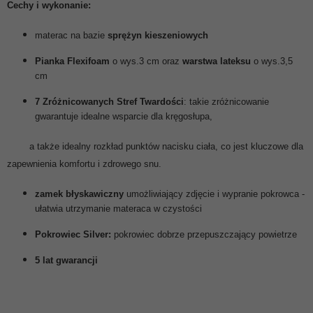
Cechy i wykonanie:
materac na bazie
sprężyn kieszeniowych
Pianka Flexifoam
o wys.3 cm oraz
warstwa lateksu
o wys.3,5
cm
7 Zróżnicowanych Stref Twardości
: takie zróżnicowanie
gwarantuje idealne wsparcie dla kręgosłupa,
a także idealny rozkład punktów nacisku ciała, co jest kluczowe dla
zapewnienia komfortu i zdrowego snu.
zamek błyskawiczny
umożliwiający zdjęcie i wypranie pokrowca
-
ułatwia utrzymanie materaca w czystości
Pokrowiec Silver:
pokrowiec dobrze przepuszczający powietrze
5 lat gwarancji