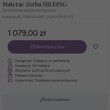
Materac Zorba HILDING
Dodatkowe opcje konfiguracji
Kod produktu:
G0B3A00080_20260428162422
1 079,00 zł
Skonfiguruj i kup
*
Rozmiar
szt.
Dostępność:
Dostępny na zamówienie
materaca:
Gwarancja:
24 miesiące
Wysyłka w:
od 10 do 20 dni roboczych
Dostawa:
Darmowa
Użyteczność:
Dodatkowe opcje konfiguracji
*
Pokrowiec:
poleć znajomemu