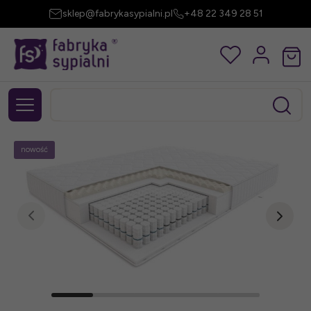
sklep@fabrykasypialni.pl
+48 22 349 28 51
nowość