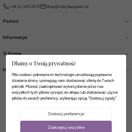
+48 22 349 28 51
sklep@fabrykasypialni.pl
Pomoc
Informacje
O firmie
Dbamy o Twoją prywatność
Nasze sklepy
Pliki cookies i pokrewne im technologie umożliwiają poprawne
działanie strony i pomagają nam dostosować ofertę do Twoich
Zaufane płatności
potrzeb. Możesz zaakceptować wykorzystanie przez nas
wszystkich tych plików i przejść do sklepu lub dostosować użycie
plików do swoich preferencji, wybierając opcję "Dostosuj zgody".
Szybkie i pewne dostawy
Dostosuj preferencje
Zaakceptuj wszystkie