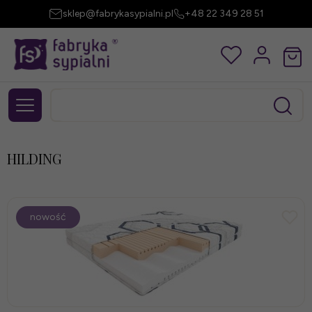
sklep@fabrykasypialni.pl
+48 22 349 28 51
HILDING
nowość