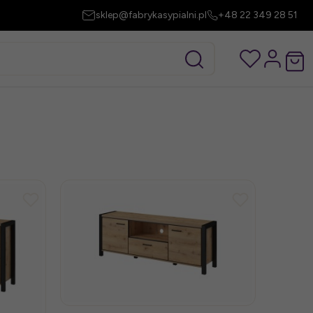
sklep@fabrykasypialni.pl
+48 22 349 28 51