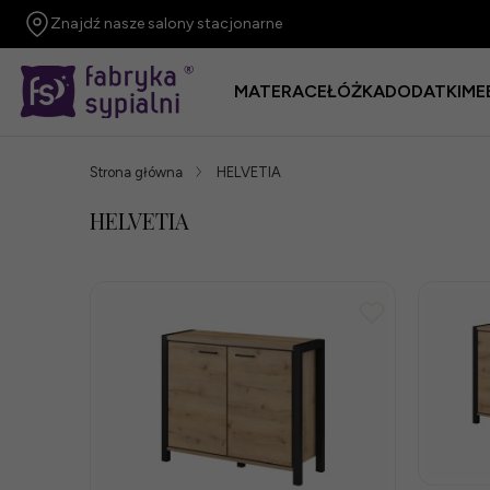
Znajdź nasze salony stacjonarne
MATERACE
ŁÓŻKA
DODATKI
ME
Strona główna
HELVETIA
HELVETIA