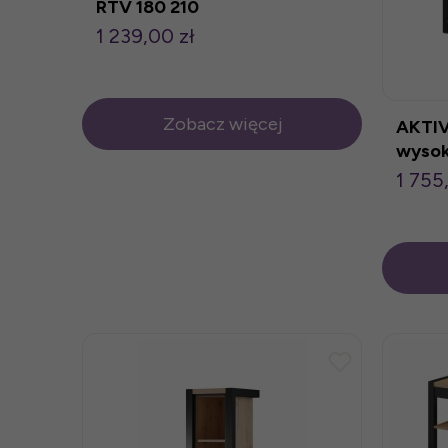
RTV 180 210
1 239,00 zł
Zobacz więcej
AKTI
wysok
1 755