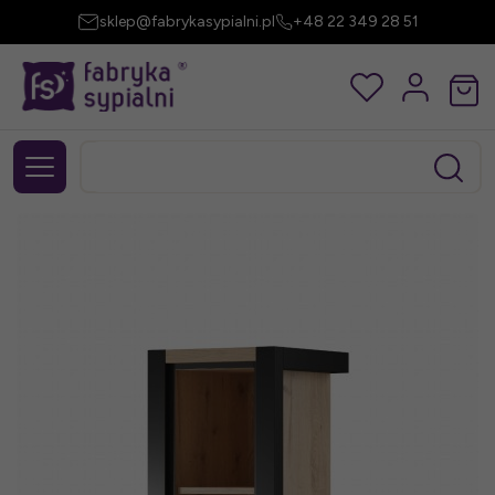
sklep@fabrykasypialni.pl
+48 22 349 28 51