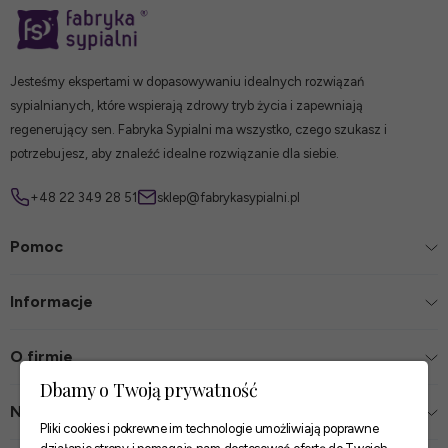
Jesteśmy ekspertami w dopasowywaniu idealnych rozwiązań
sypialnianych, które wspierają zdrowy tryb życia i zapewniają
regenerujący sen. Fabryka Sypialni ma wszystko, czego szukasz i
potrzebujesz, aby znaleźć idealne rozwiązanie dla siebie.
+48 22 349 28 51
sklep@fabrykasypialni.pl
Pomoc
Informacje
O firmie
Dbamy o Twoją prywatność
Nasze sklepy
Pliki cookies i pokrewne im technologie umożliwiają poprawne