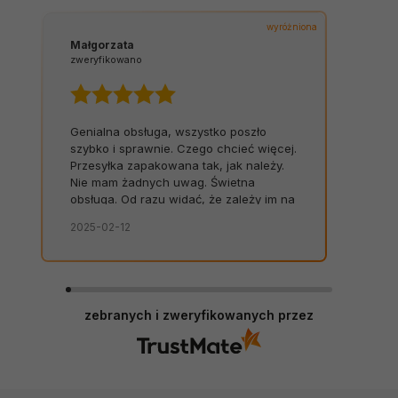
wyróżniona
Małgorzata
zweryfikowano
Genialna obsługa, wszystko poszło
szybko i sprawnie. Czego chcieć więcej.
Przesyłka zapakowana tak, jak należy.
Nie mam żadnych uwag. Świetna
obsługa. Od razu widać, że zależy im na
kliencie. Zamówienie dostarczone na
2025-02-12
czas, bez zbędnych nerwów. Sklep bez
zarzutów, produkty dobrej jakości.
zebranych i zweryfikowanych przez