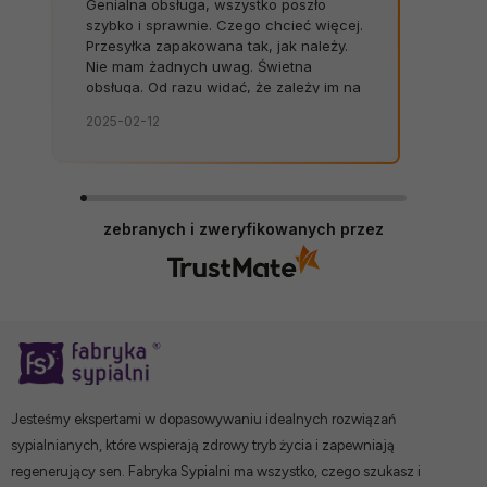
Genialna obsługa, wszystko poszło
szybko i sprawnie. Czego chcieć więcej.
Przesyłka zapakowana tak, jak należy.
Nie mam żadnych uwag. Świetna
obsługa. Od razu widać, że zależy im na
kliencie. Zamówienie dostarczone na
2025-02-12
czas, bez zbędnych nerwów. Sklep bez
zarzutów, produkty dobrej jakości.
zebranych i zweryfikowanych przez
Jesteśmy ekspertami w dopasowywaniu idealnych rozwiązań
sypialnianych, które wspierają zdrowy tryb życia i zapewniają
regenerujący sen. Fabryka Sypialni ma wszystko, czego szukasz i