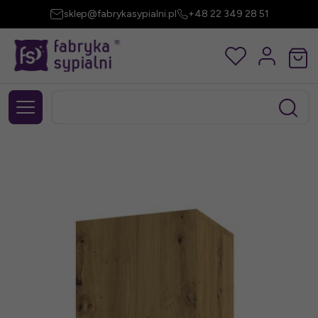
sklep@fabrykasypialni.pl
+48 22 349 28 51