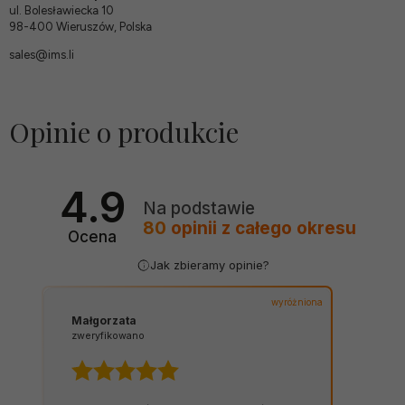
ul. Bolesławiecka 10
98-400 Wieruszów, Polska
sales@ims.li
Opinie o produkcie
4.9
Na podstawie
80
opinii
z całego okresu
Ocena
Jak zbieramy opinie?
wyróżniona
Małgorzata
zweryfikowano