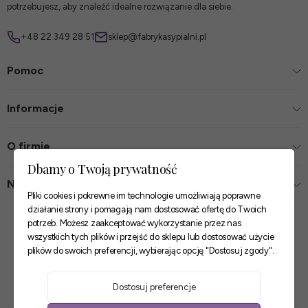
potrzebujesz, aby znaleźć idealne rozwiązanie dla siebie.
+48 22 349 28 51
sklep@fabrykasypialni.pl
Pomoc
Informacje
O firmie
Dbamy o Twoją prywatność
Nasze sklepy
Pliki cookies i pokrewne im technologie umożliwiają poprawne
działanie strony i pomagają nam dostosować ofertę do Twoich
Zaufane płatności
potrzeb. Możesz zaakceptować wykorzystanie przez nas
wszystkich tych plików i przejść do sklepu lub dostosować użycie
plików do swoich preferencji, wybierając opcję "Dostosuj zgody".
Szybkie i pewne dostawy
Dostosuj preferencje