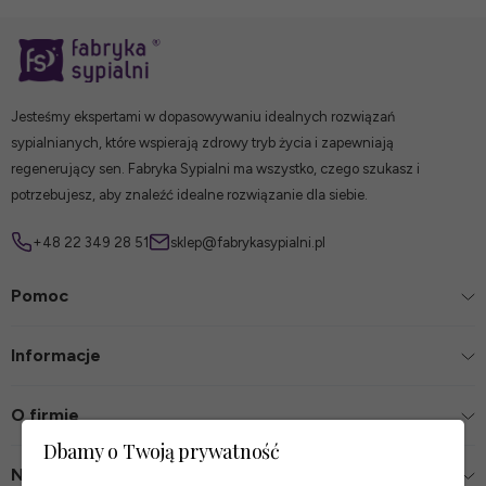
Jesteśmy ekspertami w dopasowywaniu idealnych rozwiązań
sypialnianych, które wspierają zdrowy tryb życia i zapewniają
regenerujący sen. Fabryka Sypialni ma wszystko, czego szukasz i
potrzebujesz, aby znaleźć idealne rozwiązanie dla siebie.
+48 22 349 28 51
sklep@fabrykasypialni.pl
Pomoc
Informacje
O firmie
Dbamy o Twoją prywatność
Nasze sklepy