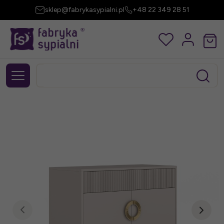
sklep@fabrykasypialni.pl
+48 22 349 28 51