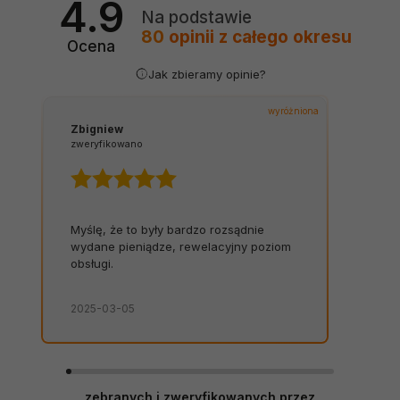
4.9
Na podstawie
80
opinii
z całego okresu
Ocena
Jak zbieramy opinie?
wyróżniona
Zbigniew
zweryfikowano
Myślę, że to były bardzo rozsądnie
wydane pieniądze, rewelacyjny poziom
obsługi.
2025-03-05
zebranych i zweryfikowanych przez