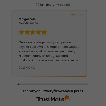
Jak zbieramy opinie?
wyróżniona
Małgorzata
zweryfikowano
Genialna obsługa, wszystko poszło
szybko i sprawnie. Czego chcieć więcej.
Przesyłka zapakowana tak, jak należy.
Nie mam żadnych uwag. Świetna
obsługa. Od razu widać, że zależy im na
kliencie. Zamówienie dostarczone na
2025-02-12
czas, bez zbędnych nerwów. Sklep bez
zarzutów, produkty dobrej jakości.
zebranych i zweryfikowanych przez