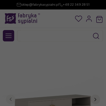
sklep@fabrykasypialni.pl
+48 22 349 28 51