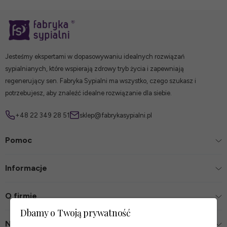
Jesteśmy ekspertami w dopasowywaniu idealnych rozwiązań
sypialnianych, które wspierają zdrowy tryb życia i zapewniają
regenerujący sen. Fabryka Sypialni ma wszystko, czego szukasz i
potrzebujesz, aby znaleźć idealne rozwiązanie dla siebie.
+48 22 349 28 51
sklep@fabrykasypialni.pl
Pomoc
Informacje
O firmie
Dbamy o Twoją prywatność
Nasze sklepy