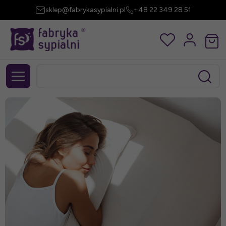
sklep@fabrykasypialni.pl
+48 22 349 28 51