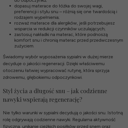
do odpoczynku;
dopasuj
materace do łóżka
do swojej wagi,
preferencji i stylu snu – różnią się one twardością i
rodzajem wypełnienia;
rozważ
materace dla alergików
, jeśli potrzebujesz
wsparcia w redukcji czynników uczulających;
zastosuj
nakładki na materac
, które podnoszą
komfort snu i chronią materac przed przedwczesnym
zużyciem.
Świadomy wybór wyposażenia sypialni w dużej mierze
decyduje o jakości regeneracji. Dzięki właściwemu
otoczeniu łatwiej wypracować rutynę, która sprzyja
zdrowemu, głębokiemu odpoczynkowi.
Styl życia a długość snu – jak codzienne
nawyki wspierają regenerację?
Nie tylko warunki w sypialni decydują o jakości snu. Istotną
rolę odgrywają codzienne nawyki. Regularna aktywność
fizyczna, unikanie ciężkich posiłków przed snem oraz