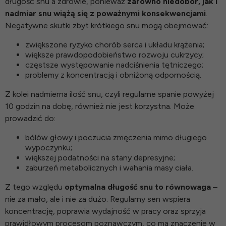
długość snu a zdrowie, ponieważ
zarówno niedobór, jak i
nadmiar snu wiążą się z poważnymi konsekwencjami
.
Negatywne skutki zbyt krótkiego snu mogą obejmować:
zwiększone ryzyko chorób serca i układu krążenia;
większe prawdopodobieństwo rozwoju cukrzycy;
częstsze występowanie nadciśnienia tętniczego;
problemy z koncentracją i obniżoną odpornością.
Z kolei nadmierna ilość snu, czyli regularne spanie powyżej
10 godzin na dobę, również nie jest korzystna. Może
prowadzić do:
bólów głowy i poczucia zmęczenia mimo długiego
wypoczynku;
większej podatności na stany depresyjne;
zaburzeń metabolicznych i wahania masy ciała.
Z tego względu
optymalna długość snu to równowaga
–
nie za mało, ale i nie za dużo. Regularny sen wspiera
koncentrację, poprawia wydajność w pracy oraz sprzyja
prawidłowym procesom poznawczym, co ma znaczenie w