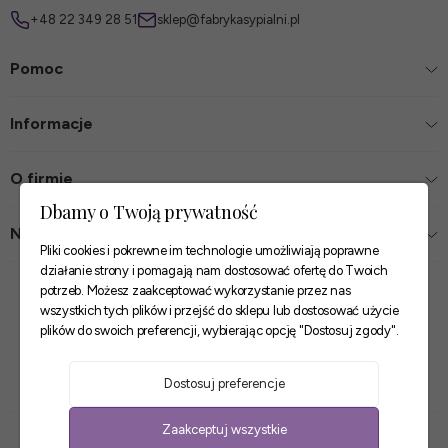
+48 22 349 28 51
sklep@fabrykasypialni.pl
Pomoc
Informacje
O firmie
Dbamy o Twoją prywatność
Nasze sklepy
Pliki cookies i pokrewne im technologie umożliwiają poprawne
działanie strony i pomagają nam dostosować ofertę do Twoich
Zaufane płatności
potrzeb. Możesz zaakceptować wykorzystanie przez nas
wszystkich tych plików i przejść do sklepu lub dostosować użycie
plików do swoich preferencji, wybierając opcję "Dostosuj zgody".
Szybkie i pewne dostawy
Dostosuj preferencje
Zaakceptuj wszystkie