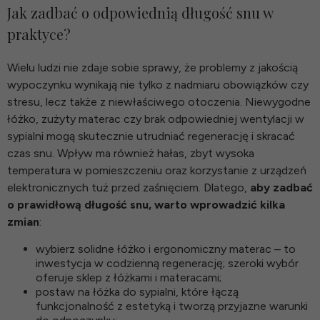
Jak zadbać o odpowiednią długość snu w
praktyce?
Wielu ludzi nie zdaje sobie sprawy, że problemy z jakością
wypoczynku wynikają nie tylko z nadmiaru obowiązków czy
stresu, lecz także z niewłaściwego otoczenia. Niewygodne
łóżko, zużyty materac czy brak odpowiedniej wentylacji w
sypialni mogą skutecznie utrudniać regenerację i skracać
czas snu. Wpływ ma również hałas, zbyt wysoka
temperatura w pomieszczeniu oraz korzystanie z urządzeń
elektronicznych tuż przed zaśnięciem. Dlatego,
aby zadbać
o prawidłową długość snu, warto wprowadzić kilka
zmian
:
wybierz solidne łóżko i ergonomiczny materac – to
inwestycja w codzienną regenerację; szeroki wybór
oferuje
sklep z łóżkami i materacami
;
postaw na
łóżka do sypialni
, które łączą
funkcjonalność z estetyką i tworzą przyjazne warunki