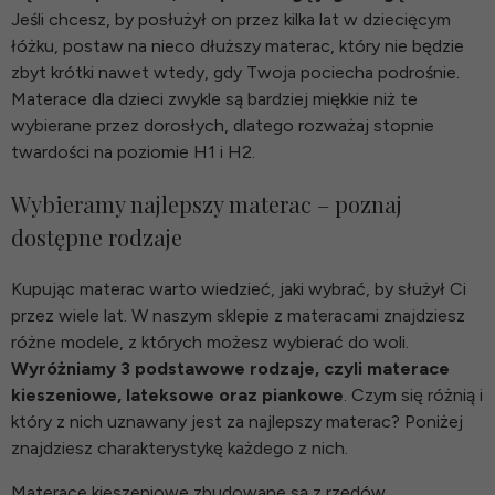
Jeśli chcesz, by posłużył on przez kilka lat w dziecięcym
łóżku, postaw na nieco dłuższy materac, który nie będzie
zbyt krótki nawet wtedy, gdy Twoja pociecha podrośnie.
Materace dla dzieci zwykle są bardziej miękkie niż te
wybierane przez dorosłych, dlatego rozważaj stopnie
twardości na poziomie H1 i H2.
Wybieramy najlepszy materac – poznaj
dostępne rodzaje
Kupując materac warto wiedzieć, jaki wybrać, by służył Ci
przez wiele lat. W naszym
sklepie z materacami
znajdziesz
różne modele, z których możesz wybierać do woli.
Wyróżniamy 3 podstawowe rodzaje, czyli materace
kieszeniowe, lateksowe oraz piankowe
. Czym się różnią i
który z nich uznawany jest za najlepszy materac? Poniżej
znajdziesz charakterystykę każdego z nich.
Materace kieszeniowe
zbudowane są z rzędów