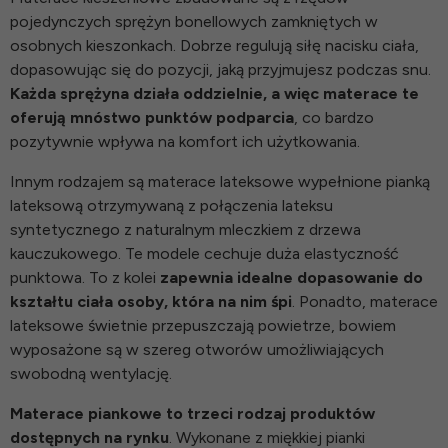
pojedynczych sprężyn bonellowych zamkniętych w
osobnych kieszonkach. Dobrze regulują siłę nacisku ciała,
dopasowując się do pozycji, jaką przyjmujesz podczas snu.
Każda sprężyna działa oddzielnie, a więc materace te
oferują mnóstwo punktów podparcia
, co bardzo
pozytywnie wpływa na komfort ich użytkowania.
Innym rodzajem są
materace lateksowe
wypełnione pianką
lateksową otrzymywaną z połączenia lateksu
syntetycznego z naturalnym mleczkiem z drzewa
kauczukowego. Te modele cechuje duża elastyczność
punktowa. To z kolei
zapewnia idealne dopasowanie do
kształtu ciała osoby, która na nim śpi
. Ponadto, materace
lateksowe świetnie przepuszczają powietrze, bowiem
wyposażone są w szereg otworów umożliwiających
swobodną wentylację.
Materace piankowe to trzeci rodzaj produktów
dostępnych na rynku
. Wykonane z miękkiej pianki