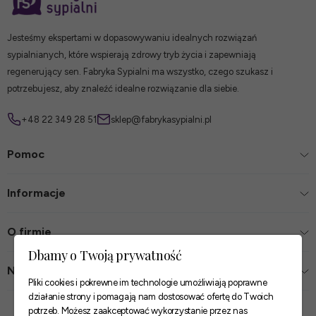
Jesteśmy ekspertami w dopasowywaniu idealnych rozwiązań
sypialnianych, które wspierają zdrowy tryb życia i zapewniają
regenerujący sen. Fabryka Sypialni ma wszystko, czego szukasz i
potrzebujesz, aby znaleźć idealne rozwiązanie dla siebie.
+48 22 349 28 51
sklep@fabrykasypialni.pl
Pomoc
Informacje
O firmie
Dbamy o Twoją prywatność
Nasze sklepy
Pliki cookies i pokrewne im technologie umożliwiają poprawne
działanie strony i pomagają nam dostosować ofertę do Twoich
Zaufane płatności
potrzeb. Możesz zaakceptować wykorzystanie przez nas