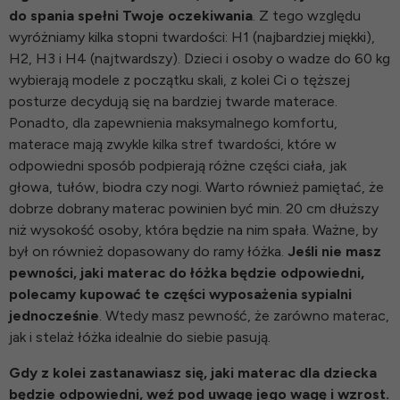
do spania spełni Twoje oczekiwania
. Z tego względu
wyróżniamy kilka stopni twardości: H1 (najbardziej miękki),
H2, H3 i H4 (najtwardszy). Dzieci i osoby o wadze do 60 kg
wybierają modele z początku skali, z kolei Ci o tęższej
posturze decydują się na bardziej twarde materace.
Ponadto, dla zapewnienia maksymalnego komfortu,
materace
mają zwykle kilka stref twardości, które w
odpowiedni sposób podpierają różne części ciała, jak
głowa, tułów, biodra czy nogi. Warto również pamiętać, że
dobrze dobrany materac powinien być min. 20 cm dłuższy
niż wysokość osoby, która będzie na nim spała. Ważne, by
był on również dopasowany do ramy
łóżka
.
Jeśli nie masz
pewności, jaki materac do łóżka będzie odpowiedni,
polecamy kupować te części wyposażenia sypialni
jednocześnie
. Wtedy masz pewność, że zarówno materac,
jak i stelaż łóżka idealnie do siebie pasują.
Gdy z kolei zastanawiasz się, jaki materac dla dziecka
będzie odpowiedni, weź pod uwagę jego wagę i wzrost.