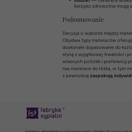
budżet
— materace latekso
korzyści zdrowotne mogą s
Podsumowanie
Decyzja o wyborze między mate
Obydwa typy materaców oferują 
doskonałe dopasowanie do kształt
słyną z wyjątkowej trwałości i p
własnych potrzeb i preferencji 
nas
materace do łóżka
, w tym
ma
z pewnością
zaspokoją indywid
Jesteśmy ekspertami w dopasowywaniu idealnych rozwiązań syp