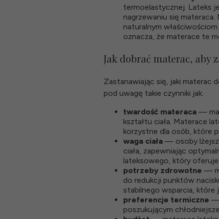
termoelastycznej. Lateks j
nagrzewaniu się materaca.
naturalnym właściwościom a
oznacza, że materace te mog
Jak dobrać materac, aby
Zastanawiając się, jaki materac 
pod uwagę takie czynniki jak:
twardość materaca
— mat
kształtu ciała. Materace la
korzystne dla osób, które 
waga ciała
— osoby lżejsze
ciała, zapewniając optymal
lateksowego, który oferuje 
potrzeby zdrowotne
— ma
do redukcji punktów nacis
stabilnego wsparcia, które
preferencje termiczne
— 
poszukującym chłodniejsze