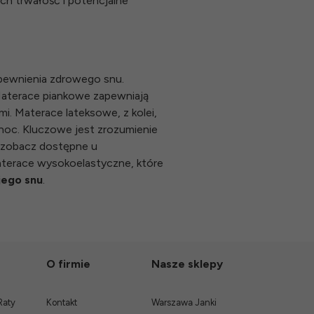
h trwałość i potencjalne
pewnienia zdrowego snu.
Materace piankowe zapewniają
i. Materace lateksowe, z kolei,
 noc. Kluczowe jest zrozumienie
 zobacz dostępne u
terace wysokoelastyczne
, które
jego snu
.
O firmie
Nasze sklepy
Raty
Kontakt
Warszawa Janki