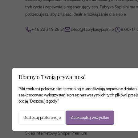
tryb życia i zapewniają regenerujący sen. Fabryka Sypialni ma 
potrzebujesz, aby znaleźć idealne rozwiązanie dla siebie.
+48 22 349 28 51
sklep@fabrykasypialni.pl
8:00-17:
Dbamy o Twoją prywatność
Pliki cookies i pokrewne im technologie umożliwiają poprawne działa
zaakceptować wykorzystanie przez nas wszystkich tych plików i przejś
opcję "Dostosuj zgody".
Zaufane płatności
Dostosuj preferencje
Zaakceptuj wszystkie
Sklep internetowy Shoper Premium