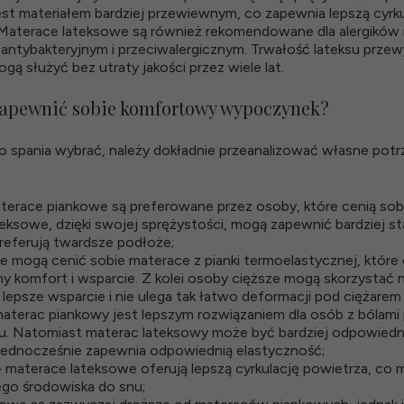
est materiałem bardziej przewiewnym, co zapewnia lepszą cyrku
 Materace lateksowe są również rekomendowane dla alergików 
ntybakteryjnym i przeciwalergicznym. Trwałość lateksu przew
ą służyć bez utraty jakości przez wiele lat.
 zapewnić sobie komfortowy wypoczynek?
do spania wybrać, należy dokładnie przeanalizować własne potr
erace piankowe są preferowane przez osoby, które cenią so
teksowe, dzięki swojej sprężystości, mogą zapewnić bardziej st
preferują twardsze podłoże;
 mogą cenić sobie materace z pianki termoelastycznej, które
ny komfort i wsparcie. Z kolei osoby cięższe mogą skorzystać
lepsze wsparcie i nie ulega tak łatwo deformacji pod ciężarem 
terac piankowy jest lepszym rozwiązaniem dla osób z bólami p
ku. Natomiast materac lateksowy może być bardziej odpowiedn
 jednocześnie zapewnia odpowiednią elastyczność;
materace lateksowe oferują lepszą cyrkulację powietrza, co
go środowiska do snu;