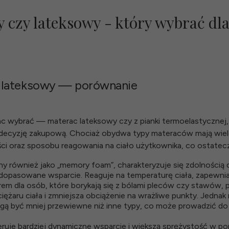
 czy lateksowy - który wybrać dl
 lateksowy — porównanie
erac wybrać — materac lateksowy czy z pianki termoelastycznej
decyzję zakupową. Chociaż obydwa typy materaców mają wiele z
ci oraz sposobu reagowania na ciało użytkownika, co ostatec
 również jako „memory foam”, charakteryzuje się zdolnością d
 dopasowane wsparcie. Reaguje na temperaturę ciała, zapewnia
rem dla osób, które borykają się z bólami pleców czy stawów,
ężaru ciała i zmniejsza obciążenie na wrażliwe punkty. Jednak
ogą być mniej przewiewne niż inne typy, co może prowadzić d
uje bardziej dynamiczne wsparcie i większą sprężystość w po