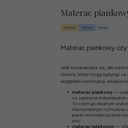
Materac piankowy
Materace
Zdrowie
Porady
Materac piankowy czy
Jeśli zastanawiasz się, jaki mat
różnice, które mogą wpłynąć na 
względem konstrukcji, właściwoś
materac piankowy
— znany
co zapewnia indywidualnie
To czyni go idealnym wybo
równomiernym rozłożeniu ci
pianki termoelastycznej m
snu;
materac lateksowy
— ofer