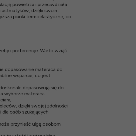
lację powietrza i przeciwdziała
i astmatyków, dzięki swoim
yższa pianki termoelastyczne, co
zeby i preferencje. Warto wziąć
bie dopasowanie materaca do
abilne wsparcie, co jest
 doskonale dopasowują się do
 na wyborze materaca
ciała;
leców, dzięki swojej zdolności
i dla osób szukających
 może przynieść ulgę osobom