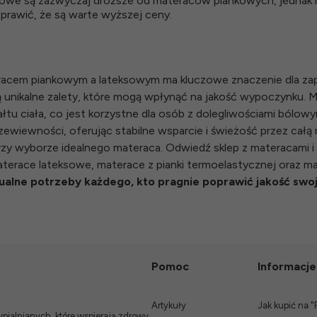
we są zazwyczaj droższe od materaców piankowych, jednak ic
prawić, że są warte wyższej ceny.
racem piankowym a lateksowym ma kluczowe znaczenie dla za
unikalne zalety, które mogą wpłynąć na jakość wypoczynku. 
u ciała, co jest korzystne dla osób z dolegliwościami bólowym
rzewiewności, oferując stabilne wsparcie i świeżość przez całą
przy wyborze idealnego materaca. Odwiedź
sklep z materacami
i
terace lateksowe
,
materace z pianki termoelastycznej
oraz
ma
ualne potrzeby każdego, kto pragnie poprawić jakość swo
Pomoc
Informacje
Artykuły
Jak kupić na "
ialnianych, które wspierają zdrowy