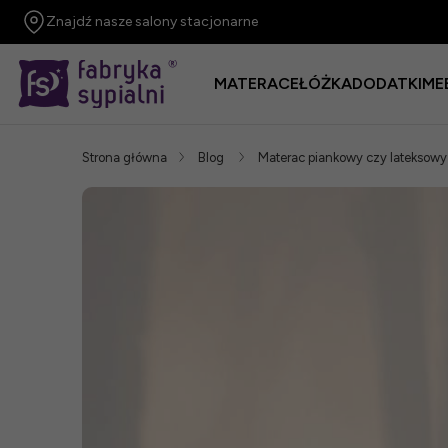
Znajdź nasze salony stacjonarne
MATERACE
ŁÓŻKA
DODATKI
ME
Strona główna
Blog
Materac piankowy czy lateksowy