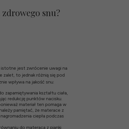
a zdrowego snu?
, istotne jest zwrócenie uwagi na
alet, to jednak różnią się pod
znie wpływa na jakość snu:
o zapamiętywania kształtu ciała,
jąc redukcję punktów nacisku.
 ponieważ materiał ten pomaga w
 należy pamiętać, że materace z
o nagromadzenia ciepła podczas
równaniu do materaca z pianki