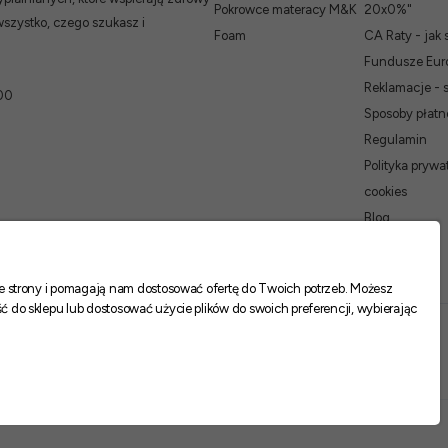
Pokrowce materacy M&K
20x0%"
wszystko, czego szukasz i
Foam
CA Raty - jak 
Fundusze Euro
Reklamacje - 
00
Sposoby płatn
Regulamin
Polityka prywat
cookies
Blog
nie strony i pomagają nam dostosować ofertę do Twoich potrzeb. Możesz
ć do sklepu lub dostosować użycie plików do swoich preferencji, wybierając