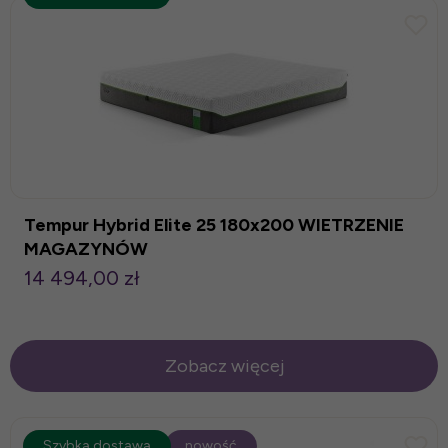
Tempur Hybrid Elite 25 180x200 WIETRZENIE
MAGAZYNÓW
14 494,00 zł
Zobacz więcej
promocja
Szybka dostawa
-25%
nowość