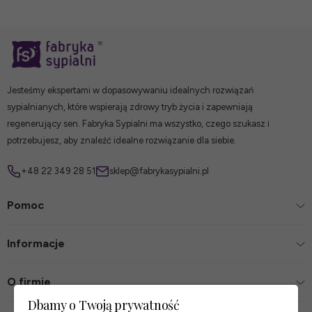
Jesteśmy ekspertami w dopasowywaniu idealnych rozwiązań
sypialnianych, które wspierają zdrowy tryb życia i zapewniają
regenerujący sen. Fabryka Sypialni ma wszystko, czego szukasz i
potrzebujesz, aby znaleźć idealne rozwiązanie dla siebie.
+48 22 349 28 51
sklep@fabrykasypialni.pl
Pomoc
Informacje
O firmie
Dbamy o Twoją prywatność