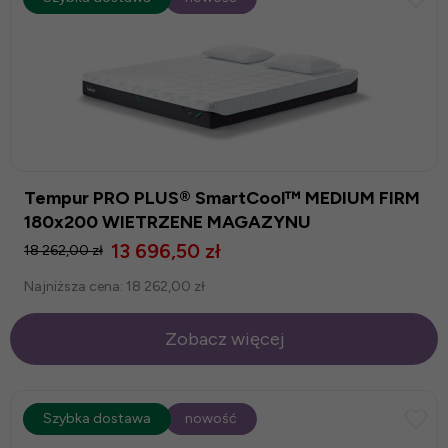
Tempur PRO PLUS® SmartCool™ MEDIUM FIRM
180x200 WIETRZENE MAGAZYNU
13 696,50 zł
18 262,00 zł
Najniższa cena:
18 262,00 zł
Zobacz więcej
promocja
Szybka dostawa
-25%
nowość