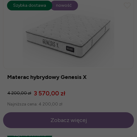
promocja
Szybka dostawa
-15%
nowość
Materac hybrydowy Genesis X
3 570,00 zł
4 200,00 zł
Najniższa cena:
4 200,00 zł
Zobacz więcej
Szybka dostawa