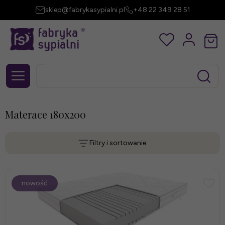
sklep@fabrykasypialni.pl
+48 22 349 28 51
Materace 180x200
Filtry i sortowanie:
nowość