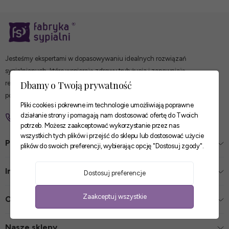
Jesteśmy ekspertami w dopasowywaniu idealnych rozwiązań
sypialnianych, które wspierają zdrowy tryb życia i zapewniają
Dbamy o Twoją prywatność
regenerujący sen. Fabryka Sypialni ma wszystko, czego szukasz i
potrzebujesz, aby znaleźć idealne rozwiązanie dla siebie.
Pliki cookies i pokrewne im technologie umożliwiają poprawne
działanie strony i pomagają nam dostosować ofertę do Twoich
+48 22 349 28 51
sklep@fabrykasypialni.pl
potrzeb. Możesz zaakceptować wykorzystanie przez nas
wszystkich tych plików i przejść do sklepu lub dostosować użycie
Pomoc
plików do swoich preferencji, wybierając opcję "Dostosuj zgody".
Informacje
Dostosuj preferencje
Zaakceptuj wszystkie
O firmie
Nasze sklepy