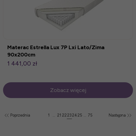
Materac Estrella Lux 7P Lxi Lato/Zima
90x200cm
1 441,00 zł
Zobacz więcej
Poprzednia
1
...
21
22
23
24
25
...
75
Następna