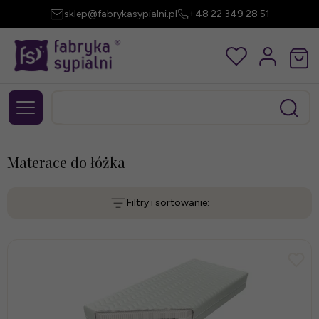
sklep@fabrykasypialni.pl
+48 22 349 28 51
Materace do łóżka
Filtry i sortowanie: