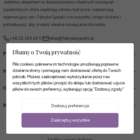
Jesteśmy ekspertami w dopasowywaniu idealnych rozwiązań
sypialnianych, które wspierają zdrowy tryb życia i zapewniają
regenerujący sen. Fabryka Sypialni ma wszystko, czego szukasz i
potrzebujesz, aby znaleźć idealne rozwiązanie dla siebie.
+48 22 349 28 51
sklep@fabrykasypialni.pl
Dbamy o Twoją prywatność
Pomoc
Pliki cookies i pokrewne im technologie umożliwiają poprawne
Informacje
działanie strony i pomagają nam dostosować ofertę do Twoich
potrzeb. Możesz zaakceptować wykorzystanie przez nas
wszystkich tych plików i przejść do sklepu lub dostosować użycie
O firmie
plików do swoich preferencji, wybierając opcję "Dostosuj zgody".
Nasze sklepy
Dostosuj preferencje
Zaakceptuj wszystkie
Zaufane płatności
Szybkie i pewne dostawy