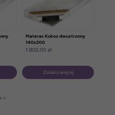
onny
Materac Kokos dwustronny
140x200
1 802,00 zł
Zobacz więcej
a