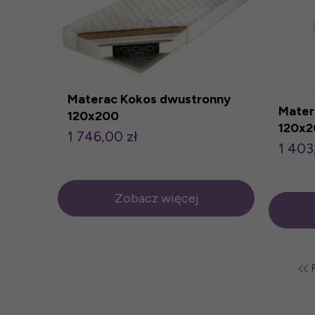
Materac Kokos dwustronny
Mater
120x200
120x
1 746,00 zł
1 403
Zobacz więcej