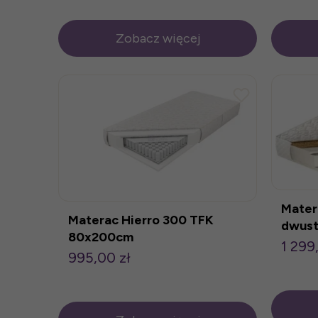
Zobacz więcej
Mater
Materac Hierro 300 TFK
dwust
80x200cm
1 299
995,00 zł