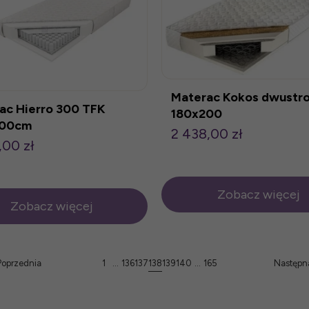
Materac Kokos dwustr
ac Hierro 300 TFK
180x200
200cm
2 438,00 zł
,00 zł
Zobacz więcej
Zobacz więcej
Poprzednia
1
...
136
137
138
139
140
...
165
Następn