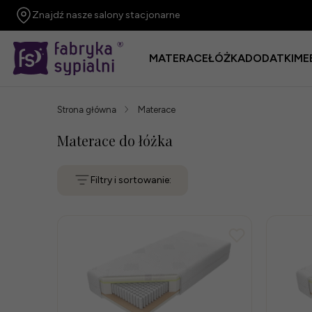
Znajdź nasze salony stacjonarne
MATERACE
ŁÓŻKA
DODATKI
ME
Strona główna
Materace
Materace do łóżka
Filtry i sortowanie: