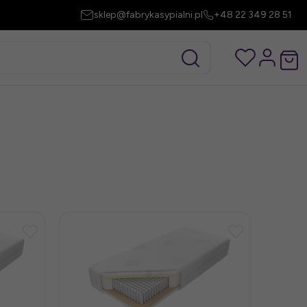
sklep@fabrykasypialni.pl
+48 22 349 28 51