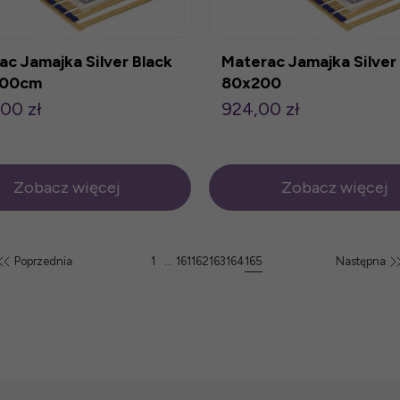
ac Jamajka Silver Black
Materac Jamajka Silver
200cm
80x200
,00 zł
924,00 zł
Zobacz więcej
Zobacz więcej
Poprzednia
1
...
161
162
163
164
165
Następna