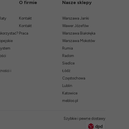
O firmie
Nasze sklepy
Raty
Kontakt
Warszawa Janki
Kontakt
Wawer Józefów
skorzystać?
Praca
Warszawa Białołęka
pejskie
Warszawa Mokotów
system
Rumia
ości
Radom
Siedlce
ności i
Łódź
Częstochowa
Lublin
Katowice
mebloo.pl
Szybkie i pewne dostawy