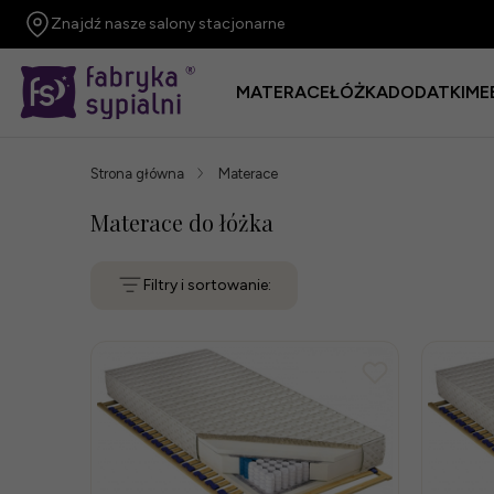
Znajdź nasze salony stacjonarne
MATERACE
ŁÓŻKA
DODATKI
ME
Strona główna
Materace
Materace do łóżka
Filtry i sortowanie: