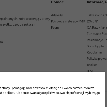
Pomoc
Informacje
Artykuły
Jak kupić na "
ialnianych, które wspierają zdrowy
Pokrowce materacy M&K
20x0%"
wszystko, czego szukasz i
Foam
CA Raty - jak 
Fundusze Euro
Reklamacje - 
00
Sposoby płatn
Regulamin
Polityka prywat
cookies
Blog
nie strony i pomagają nam dostosować ofertę do Twoich potrzeb. Możesz
ć do sklepu lub dostosować użycie plików do swoich preferencji, wybierając