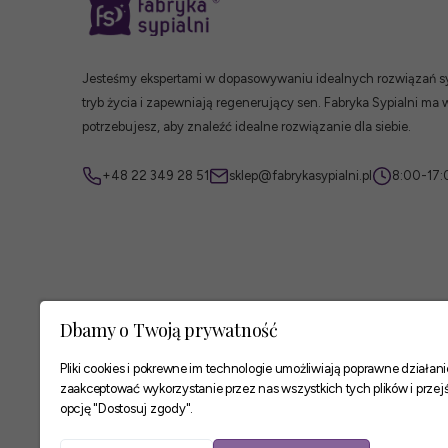
Jesteśmy ekspertami w dopasowywaniu idealnych rozwiązań syp
tryb życia i zapewniają regenerujący sen. Fabryka Sypialni ma 
potrzebujesz, aby znaleźć idealne rozwiązanie dla siebie.
+48 22 349 28 51
sklep@fabrykasypialni.pl
8:00-17:
Dbamy o Twoją prywatność
Pliki cookies i pokrewne im technologie umożliwiają poprawne działa
zaakceptować wykorzystanie przez nas wszystkich tych plików i przejś
opcję "Dostosuj zgody".
Zaufane płatności