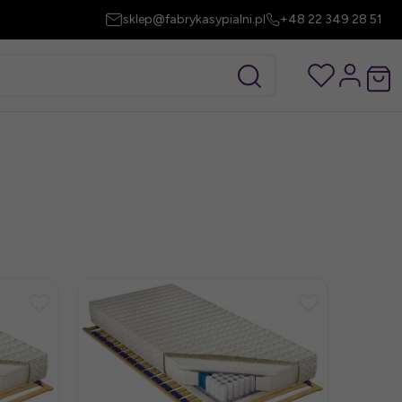
sklep@fabrykasypialni.pl
+48 22 349 28 51