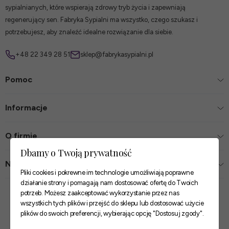
sypialnianych, które wspierają zdrowy tryb życia i zapewniają
regenerujący sen. Fabryka Sypialni ma wszystko, czego szukasz i
potrzebujesz, aby znaleźć idealne rozwiązanie dla siebie.
+48 22 349 28 51
sklep@fabrykasypialni.pl
Pomoc
Informacje
O firmie
Dbamy o Twoją prywatność
Nasze sklepy
Pliki cookies i pokrewne im technologie umożliwiają poprawne
działanie strony i pomagają nam dostosować ofertę do Twoich
Zaufane płatności
potrzeb. Możesz zaakceptować wykorzystanie przez nas
wszystkich tych plików i przejść do sklepu lub dostosować użycie
plików do swoich preferencji, wybierając opcję "Dostosuj zgody".
Szybkie i pewne dostawy