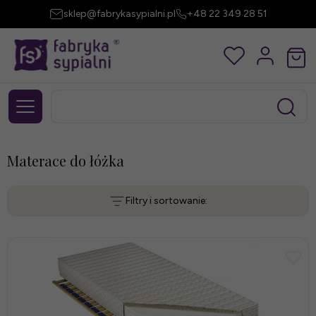
sklep@fabrykasypialni.pl
+48 22 349 28 51
Materace do łóżka
Filtry i sortowanie: