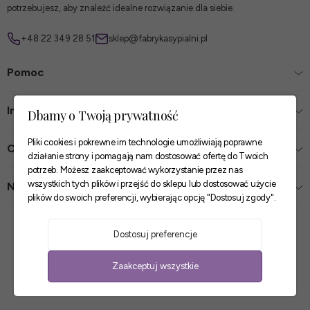
potrzebujesz, aby znaleźć idealne rozwiązanie dla siebie.
+48 22 349 28 51
sklep@fabrykasypialni.pl
Pomoc
Informacje
Dbamy o Twoją prywatność
Pliki cookies i pokrewne im technologie umożliwiają poprawne
O firmie
działanie strony i pomagają nam dostosować ofertę do Twoich
potrzeb. Możesz zaakceptować wykorzystanie przez nas
wszystkich tych plików i przejść do sklepu lub dostosować użycie
Nasze sklepy
plików do swoich preferencji, wybierając opcję "Dostosuj zgody".
Zaufane płatności
Dostosuj preferencje
Szybkie i pewne dostawy
Zaakceptuj wszystkie