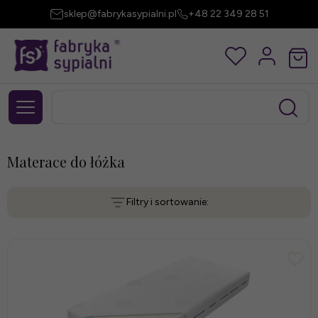
sklep@fabrykasypialni.pl
+48 22 349 28 51
Materace do łóżka
Filtry i sortowanie: