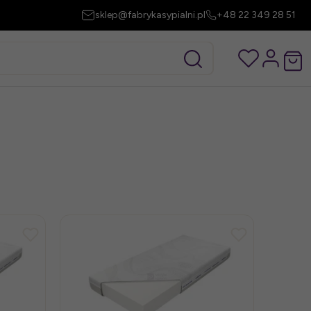
sklep@fabrykasypialni.pl
+48 22 349 28 51