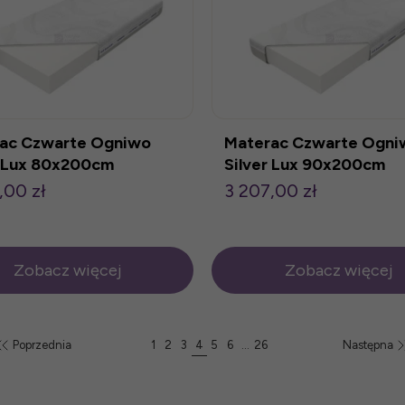
ac Czwarte Ogniwo
Materac Czwarte Ogni
r Lux 80x200cm
Silver Lux 90x200cm
,00 zł
3 207,00 zł
Zobacz więcej
Zobacz więcej
Poprzednia
1
2
3
4
5
6
...
26
Następna