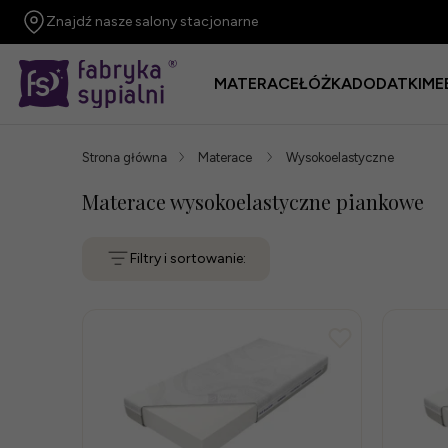
Znajdź nasze salony stacjonarne
MATERACE
ŁÓŻKA
DODATKI
ME
Strona główna
Materace
Wysokoelastyczne
Materace wysokoelastyczne piankowe
Filtry i sortowanie: